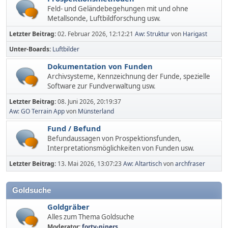
Feld- und Geländebegehungen mit und ohne
Metallsonde, Luftbildforschung usw.
Letzter Beitrag:
02. Februar 2026, 12:12:21
Aw: Struktur
von
Harigast
Unter-Boards
Luftbilder
Dokumentation von Funden
Archivsysteme, Kennzeichnung der Funde, spezielle
Software zur Fundverwaltung usw.
Letzter Beitrag:
08. Juni 2026, 20:19:37
Aw: GO Terrain App
von
Münsterland
Fund / Befund
Befundaussagen von Prospektionsfunden,
Interpretationsmöglichkeiten von Funden usw.
Letzter Beitrag:
13. Mai 2026, 13:07:23
Aw: Altartisch
von
archfraser
Goldsuche
Goldgräber
Alles zum Thema Goldsuche
Moderator:
forty-niners