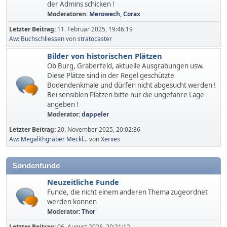
der Admins schicken !
Moderatoren:
Merowech
,
Corax
Letzter Beitrag:
11. Februar 2025, 19:46:19
Aw: Buchschliessen
von
stratocaster
Bilder von historischen Plätzen
Ob Burg, Gräberfeld, aktuelle Ausgrabungen usw.
Diese Plätze sind in der Regel geschützte
Bodendenkmale und dürfen nicht abgesucht werden !
Bei sensiblen Plätzen bitte nur die ungefähre Lage
angeben !
Moderator:
dappeler
Letzter Beitrag:
20. November 2025, 20:02:36
Aw: Megalithgräber Meckl...
von
Xerxes
Sondenfunde
Neuzeitliche Funde
Funde, die nicht einem anderen Thema zugeordnet
werden können
Moderator:
Thor
Letzter Beitrag:
06. August 2026, 20:21:12