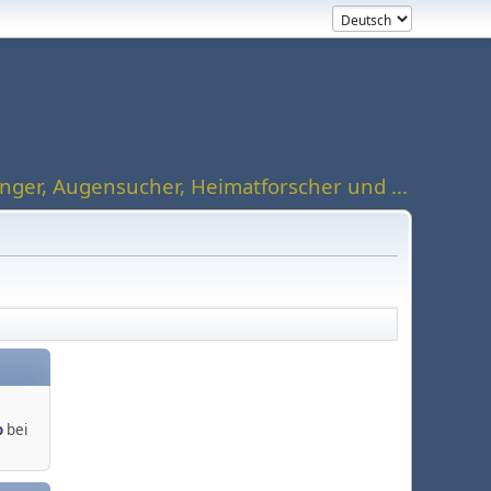
ger, Augensucher, Heimatforscher und ...
o
bei