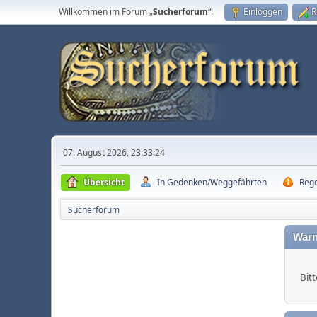
Willkommen im Forum „
Sucherforum
“.
Einloggen
R
07. August 2026, 23:33:24
Übersicht
In Gedenken/Weggefährten
Reg
Sucherforum
Warn
Bitt