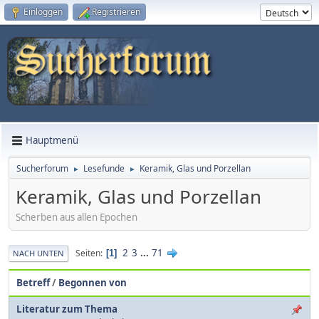
Einloggen
Registrieren
Hauptmenü
Sucherforum
Lesefunde
Keramik, Glas und Porzellan
►
►
Keramik, Glas und Porzellan
Scherben aus allen Epochen
2
3
...
71
Seiten
1
NACH UNTEN
Betreff
/
Begonnen von
Literatur zum Thema