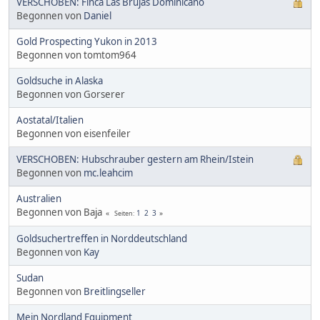
VERSCHOBEN: Finca Las Brujas Dominicano
Begonnen von
Daniel
Gold Prospecting Yukon in 2013
Begonnen von tomtom964
Goldsuche in Alaska
Begonnen von Gorserer
Aostatal/Italien
Begonnen von eisenfeiler
VERSCHOBEN: Hubschrauber gestern am Rhein/Istein
Begonnen von
mc.leahcim
Australien
Begonnen von Baja
1
2
3
Seiten
Goldsuchertreffen in Norddeutschland
Begonnen von
Kay
Sudan
Begonnen von
Breitlingseller
Mein Nordland Equipment