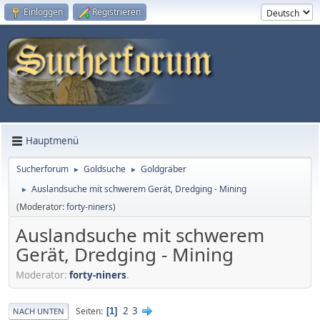
Einloggen
Registrieren
Hauptmenü
Sucherforum
Goldsuche
Goldgräber
►
►
Auslandsuche mit schwerem Gerät, Dredging - Mining
►
(Moderator:
forty-niners
)
Auslandsuche mit schwerem
Gerät, Dredging - Mining
Moderator:
forty-niners
.
2
3
Seiten
1
NACH UNTEN