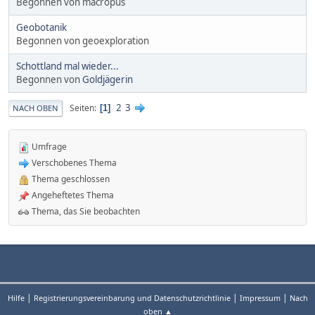
Begonnen von macropus
Geobotanik
Begonnen von geoexploration
Schottland mal wieder...
Begonnen von
Goldjägerin
2
3
Seiten
1
NACH OBEN
Umfrage
Verschobenes Thema
Thema geschlossen
Angeheftetes Thema
Thema, das Sie beobachten
|
|
|
Hilfe
Registrierungsvereinbarung und Datenschutzrichtlinie
Impressum
Nach
oben ▲