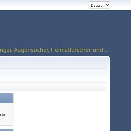
ger, Augensucher, Heimatforscher und ...
o
bei