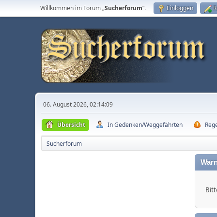
Willkommen im Forum „
Sucherforum
“.
Einloggen
R
06. August 2026, 02:14:09
Übersicht
In Gedenken/Weggefährten
Reg
Sucherforum
Warn
Bitt