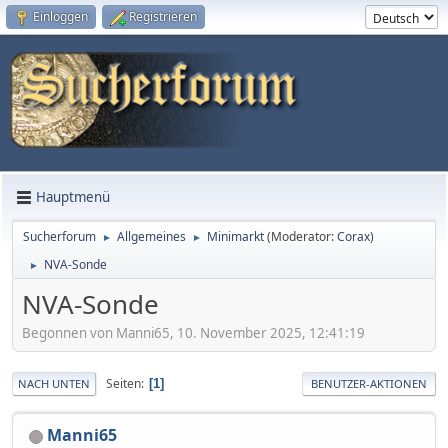
Einloggen
Registrieren
Hauptmenü
Sucherforum
Allgemeines
Minimarkt
(Moderator:
Corax
)
►
►
NVA-Sonde
►
NVA-Sonde
Begonnen von Manni65, 10. November 2025, 12:41:19
Seiten
1
NACH UNTEN
BENUTZER-AKTIONEN
Manni65