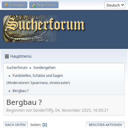
Einloggen
Registrieren
Hauptmenü
Sucherforum
Sondengehen
►
Fundstellen, Schätze und Sagen
►
(Moderatoren:
Spuernase
,
stratocaster
)
Bergbau ?
►
Bergbau ?
Begonnen von Sondel-Tiffy, 04. November 2025, 16:00:21
Seiten
1
NACH UNTEN
BENUTZER-AKTIONEN