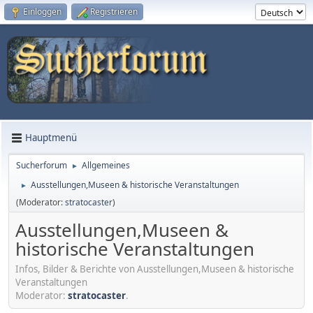
Einloggen
Registrieren
Hauptmenü
Sucherforum
Allgemeines
►
Ausstellungen,Museen & historische Veranstaltungen
►
(Moderator:
stratocaster
)
Ausstellungen,Museen &
historische Veranstaltungen
Infos, Bilder & Berichte von Ausstellungen,Museen & historische
Veranstaltungen
Moderator:
stratocaster
.