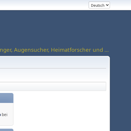
ger, Augensucher, Heimatforscher und ...
o
bei