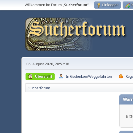
Willkommen im Forum „
Sucherforum
“.
Einloggen
R
06. August 2026, 20:52:38
Übersicht
In Gedenken/Weggefährten
Reg
Sucherforum
Warn
Bitt