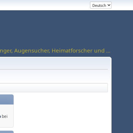
ger, Augensucher, Heimatforscher und ...
o
bei