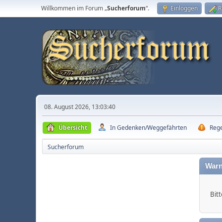
Willkommen im Forum „
Sucherforum
“.
Einloggen
R
08. August 2026, 13:03:40
Übersicht
In Gedenken/Weggefährten
Reg
Sucherforum
Warn
Bitt