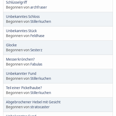
Schlüsselgriff
Begonnen von
archfraser
Unbekanntes Schloss
Begonnen von
Stillerkuchen
Unbekanntes Stück
Begonnen von
Feldhase
Glocke
Begonnen von
Sesterz
Messerkrönchen?
Begonnen von
Fabulas
Unbekannter Fund
Begonnen von
Stillerkuchen
Teil einer Pickelhaube?
Begonnen von
Stillerkuchen
Abgebrochener Hebel mit Gesicht
Begonnen von
stratocaster