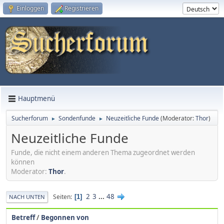
Einloggen
Registrieren
Hauptmenü
Sucherforum
Sondenfunde
Neuzeitliche Funde
(Moderator:
Thor
)
►
►
Neuzeitliche Funde
Funde, die nicht einem anderen Thema zugeordnet werden
können
Moderator:
Thor
.
2
3
...
48
Seiten
1
NACH UNTEN
Betreff
/
Begonnen von