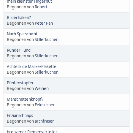
mein kleinster Fingerhut
Begonnen von
Robert
Bilderhaken?
Begonnen von
Peter Pan
Nach Spätschicht
Begonnen von
Stillerkuchen
Runder Fund
Begonnen von
Stillerkuchen
Achteckige Marke/Plakette
Begonnen von
Stillerkuchen
Pfeifenstopfer
Begonnen von
Weihen
Manschettenknopf?
Begonnen von
Feldsucher
Enzianschnaps
Begonnen von
archfraser
bronzener Riemenverteiler