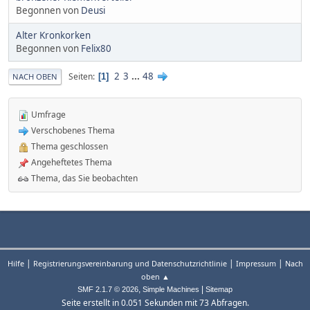
Begonnen von
Deusi
Alter Kronkorken
Begonnen von
Felix80
2
3
...
48
Seiten
1
NACH OBEN
Umfrage
Verschobenes Thema
Thema geschlossen
Angeheftetes Thema
Thema, das Sie beobachten
|
|
|
Hilfe
Registrierungsvereinbarung und Datenschutzrichtlinie
Impressum
Nach
oben ▲
,
|
SMF 2.1.7 © 2026
Simple Machines
Sitemap
Seite erstellt in 0.051 Sekunden mit 73 Abfragen.