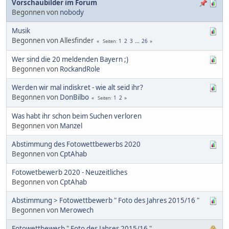
Vorschaubilder im Forum
Begonnen von
nobody
Musik
Begonnen von Allesfinder
1
2
3
...
26
Seiten
Wer sind die 20 meldenden Bayern ;)
Begonnen von
RockandRole
Werden wir mal indiskret - wie alt seid ihr?
Begonnen von
DonBilbo
1
2
Seiten
Was habt ihr schon beim Suchen verloren
Begonnen von
Manzel
Abstimmung des Fotowettbewerbs 2020
Begonnen von
CptAhab
Fotowetbewerb 2020 - Neuzeitliches
Begonnen von
CptAhab
Abstimmung > Fotowettbewerb " Foto des Jahres 2015/16 "
Begonnen von
Merowech
Fotowettbewerb " Foto des Jahres 2015/16 "