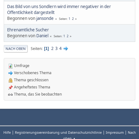
Das Bild von uns Sondlern wird immer negativer in der
Öffentlichkeit dargestellt
Begonnen von
jansonde
1
2
Seiten
Ehrenamtliche Sucher
Begonnen von
Daniel
1
2
Seiten
2
3
4
Seiten
1
NACH OBEN
Umfrage
Verschobenes Thema
Thema geschlossen
Angeheftetes Thema
Thema, das Sie beobachten
|
|
|
Hilfe
Registrierungsvereinbarung und Datenschutzrichtlinie
Impressum
Nach
oben ▲