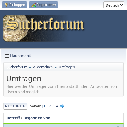
Einloggen
Registrieren
Hauptmenü
Sucherforum
Allgemeines
Umfragen
►
►
Umfragen
Hier werden Umfragen zum Thema stattfinden. Antworten von
Usern sind möglich
2
3
4
Seiten
1
NACH UNTEN
Betreff
/
Begonnen von