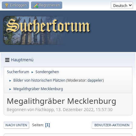
Einloggen
Registrieren
Hauptmenü
Sucherforum
Sondengehen
►
Bilder von historischen Plätzen
(Moderator:
dappeler
)
►
Megalithgräber Mecklenburg
►
Megalithgräber Mecklenburg
Begonnen von Fischkopp, 13. Dezember 2022, 15:57:30
Seiten
1
NACH UNTEN
BENUTZER-AKTIONEN