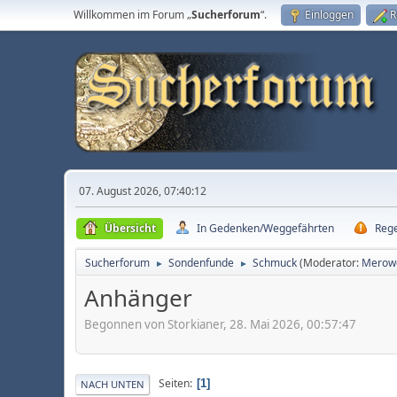
Willkommen im Forum „
Sucherforum
“.
Einloggen
R
07. August 2026, 07:40:12
Übersicht
In Gedenken/Weggefährten
Reg
Sucherforum
Sondenfunde
Schmuck
(Moderator:
Merow
►
►
Anhänger
Begonnen von Storkianer, 28. Mai 2026, 00:57:47
Seiten
1
NACH UNTEN