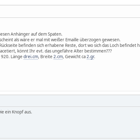
iesen Anhänger auf dem Spaten.
s scheint als wäre er mal mit weißer Emaille überzogen gewesen.
Rückseite befinden sich erhabene Reste, dort wo sich das Loch befindet h
 facetiert, könnt Ihr evt. das ungefähre Alter bestimmen???
1920. Länge
drei.cm
, Breite
2.cm
, Gewicht ca
2.gr
.
wie ein Knopf aus.