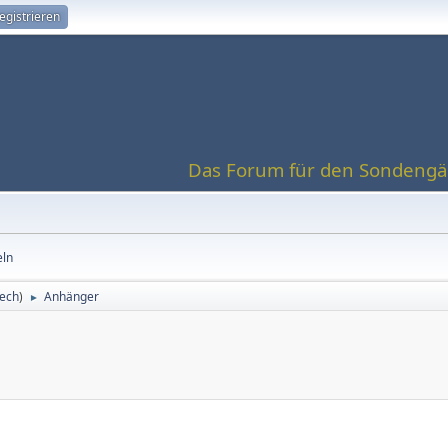
egistrieren
Das Forum für den Sondengän
eln
ech
)
Anhänger
►