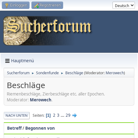
Einloggen
Registrieren
Hauptmenü
Sucherforum
Sondenfunde
Beschläge
(Moderator:
Merowech
)
►
►
Beschläge
Riemenbeschläge, Zierbeschläge etc. aller Epochen.
Moderator:
Merowech
.
2
3
...
29
Seiten
1
NACH UNTEN
Betreff
/
Begonnen von