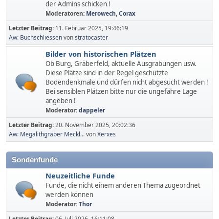
der Admins schicken !
Moderatoren:
Merowech
,
Corax
Letzter Beitrag:
11. Februar 2025, 19:46:19
Aw: Buchschliessen
von
stratocaster
Bilder von historischen Plätzen
Ob Burg, Gräberfeld, aktuelle Ausgrabungen usw.
Diese Plätze sind in der Regel geschützte
Bodendenkmale und dürfen nicht abgesucht werden !
Bei sensiblen Plätzen bitte nur die ungefähre Lage
angeben !
Moderator:
dappeler
Letzter Beitrag:
20. November 2025, 20:02:36
Aw: Megalithgräber Meckl...
von
Xerxes
Sondenfunde
Neuzeitliche Funde
Funde, die nicht einem anderen Thema zugeordnet
werden können
Moderator:
Thor
Letzter Beitrag:
06. Juli 2026, 16:11:08