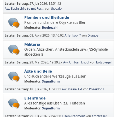
Letzter Beitrag:
27. Juli 2026, 15:51:42
Aw: Buchschließe mit Res...
von
thovalo
Plomben und Bleifunde
Plomben und andere Objekte aus Blei
Moderator:
Ruebezahl
Letzter Beitrag:
08. April 2026, 13:46:02
Affenkopf ?
von
Dragoer
Militaria
Orden, Abzeichen, Anstecknadeln usw. (NS-Symbole
abdecken !)
Letzter Beitrag:
29. Mai 2026, 19:39:27
Aw: Uniformknopf
von
Erdspiegel
Äxte und Beile
und auch andere Werkzeuge aus Eisen
Moderator:
Signalturm
Letzter Beitrag:
18. Juli 2026, 15:43:31
Aw: Kleine Axt
von
Poseidon1
Eisenfunde
Alles sonstige aus Eisen, z.B. Hufeisen
Moderator:
Signalturm
Letzter Beitrag:
29. Juli 2026, 22:42:00
Eisen-Fragment
von
archfraser