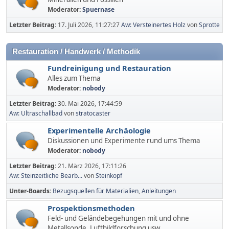
Moderator:
Spuernase
Letzter Beitrag:
17. Juli 2026, 11:27:27
Aw: Versteinertes Holz
von
Sprotte
Restauration / Handwerk / Methodik
Fundreinigung und Restauration
Alles zum Thema
Moderator:
nobody
Letzter Beitrag:
30. Mai 2026, 17:44:59
Aw: Ultraschallbad
von
stratocaster
Experimentelle Archäologie
Diskussionen und Experimente rund ums Thema
Moderator:
nobody
Letzter Beitrag:
21. März 2026, 17:11:26
Aw: Steinzeitliche Bearb...
von
Steinkopf
Unter-Boards
Bezugsquellen für Materialien
Anleitungen
Prospektionsmethoden
Feld- und Geländebegehungen mit und ohne
Metallsonde, Luftbildforschung usw.