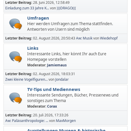
Letzter Beitrag:
28. Juni 2026, 12:58:49
Einladung zum 33 Jahre K...
von
)))DRAGO(((
Umfragen
Hier werden Umfragen zum Thema stattfinden.
Antworten von Usern sind möglich
Letzter Beitrag:
02. August 2026, 20:50:43
Aw: Musik
von
Wiedehopf
Links
Interessante Links, hier könnt Ihr auch Eure
Homepage vorstellen
Moderator:
Jamiemaus
Letzter Beitrag:
02. August 2026, 18:03:31
Zwei kleine Vogelfiguren...
von
Jondalar
TV-Tips und Mediennews
Interessante Sendungen, Bücher, Pressenews und
sonstiges zum Thema
Moderator:
Corax
Letzter Beitrag:
20. Juli 2026, 17:33:26
Aw: Paläoanthropologie: ...
von
MaxMorgen
Ausstellungen,Museen & historische