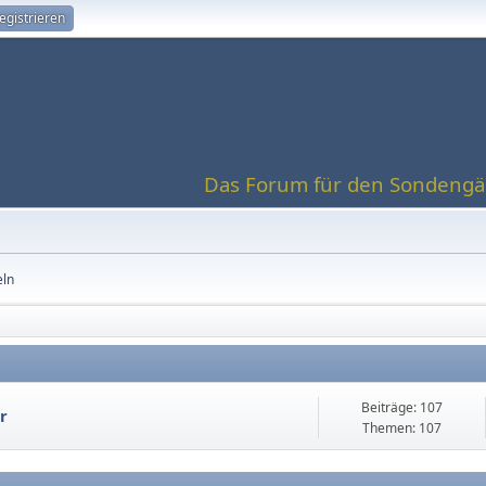
egistrieren
Das Forum für den Sondengän
eln
Beiträge: 107
r
Themen: 107