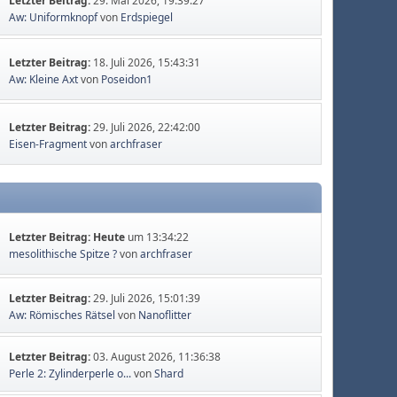
Letzter Beitrag:
29. Mai 2026, 19:39:27
Aw: Uniformknopf
von
Erdspiegel
Letzter Beitrag:
18. Juli 2026, 15:43:31
Aw: Kleine Axt
von
Poseidon1
Letzter Beitrag:
29. Juli 2026, 22:42:00
Eisen-Fragment
von
archfraser
Letzter Beitrag:
Heute
um 13:34:22
mesolithische Spitze ?
von
archfraser
Letzter Beitrag:
29. Juli 2026, 15:01:39
Aw: Römisches Rätsel
von
Nanoflitter
Letzter Beitrag:
03. August 2026, 11:36:38
Perle 2: Zylinderperle o...
von
Shard