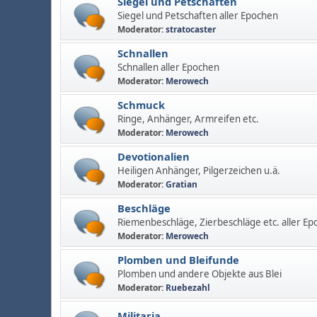
Siegel und Petschaften
Siegel und Petschaften aller Epochen
Moderator:
stratocaster
Schnallen
Schnallen aller Epochen
Moderator:
Merowech
Schmuck
Ringe, Anhänger, Armreifen etc.
Moderator:
Merowech
Devotionalien
Heiligen Anhänger, Pilgerzeichen u.ä.
Moderator:
Gratian
Beschläge
Riemenbeschläge, Zierbeschläge etc. aller Ep
Moderator:
Merowech
Plomben und Bleifunde
Plomben und andere Objekte aus Blei
Moderator:
Ruebezahl
Militaria