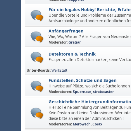
Für ein legales Hobby! Berichte, Erf
Über die Vorteile und Probleme der Zusamm
Amtsarchäologie und anderen öffentlichen In
Anfängerfragen
Wie, Wo, Warum ? Alle Fragen von Neueinstei
Moderator:
Gratian
Detektoren & Technik
Fragen zu allen Detektormarken,keine Verkä
Unter-Boards
Werkstatt
Fundstellen, Schätze und Sagen
Hinweise auf Plätze, wo sich die Suche lohnen
Moderatoren:
Spuernase
,
stratocaster
Geschichtliche Hintergrundinformati
Hier soll eine Sammlung von Beiträgen zu Fu
Kein Posten und keine Diskussionen. Wer inte
diese bitte an einen der Admins schicken !
Moderatoren:
Merowech
,
Corax