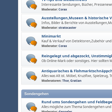
Interessante Sendungen, Bücher, Pressenew
Moderator:
Corax
Ausstellungen,Museen & historische 
Infos, Bilder & Berichte von Ausstellungen,M
Moderator:
stratocaster
Minimarkt
Kauf & Verkauf von Detektoren,Zubehör und
Moderator:
Corax
Reingelegt und abgezockt, Unstimmigk
Ob Online-Mark oder sonstiges. Hier sollten
Antiquarisches & Flohmarktschnäppc
Alles was Alt ist. Möbel, Kruzifixe, Spielzeug,
Moderatoren:
Thor
,
Gratian
Sondengehen
Rund ums Sondengehen und Feldbeg
Alles mögliche zum Thema Sondengehen und
Moderator:
dappeler