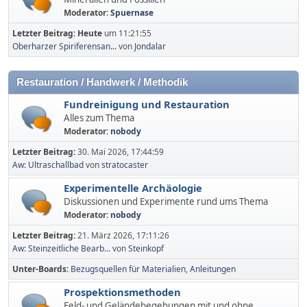
Moderator:
Spuernase
Letzter Beitrag:
Heute
um 11:21:55
Oberharzer Spiriferensan...
von
Jondalar
Restauration / Handwerk / Methodik
Fundreinigung und Restauration
Alles zum Thema
Moderator:
nobody
Letzter Beitrag:
30. Mai 2026, 17:44:59
Aw: Ultraschallbad
von
stratocaster
Experimentelle Archäologie
Diskussionen und Experimente rund ums Thema
Moderator:
nobody
Letzter Beitrag:
21. März 2026, 17:11:26
Aw: Steinzeitliche Bearb...
von
Steinkopf
Unter-Boards
Bezugsquellen für Materialien
Anleitungen
Prospektionsmethoden
Feld- und Geländebegehungen mit und ohne