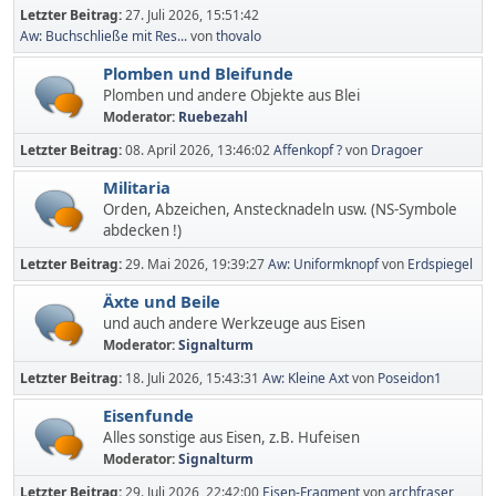
Letzter Beitrag:
27. Juli 2026, 15:51:42
Aw: Buchschließe mit Res...
von
thovalo
Plomben und Bleifunde
Plomben und andere Objekte aus Blei
Moderator:
Ruebezahl
Letzter Beitrag:
08. April 2026, 13:46:02
Affenkopf ?
von
Dragoer
Militaria
Orden, Abzeichen, Anstecknadeln usw. (NS-Symbole
abdecken !)
Letzter Beitrag:
29. Mai 2026, 19:39:27
Aw: Uniformknopf
von
Erdspiegel
Äxte und Beile
und auch andere Werkzeuge aus Eisen
Moderator:
Signalturm
Letzter Beitrag:
18. Juli 2026, 15:43:31
Aw: Kleine Axt
von
Poseidon1
Eisenfunde
Alles sonstige aus Eisen, z.B. Hufeisen
Moderator:
Signalturm
Letzter Beitrag:
29. Juli 2026, 22:42:00
Eisen-Fragment
von
archfraser