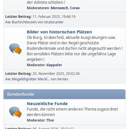
der Admins schicken !
Moderatoren:
Merowech
,
Corax
Letzter Beitrag:
11. Februar 2025, 19:46:19
Aw: Buchschliessen
von
stratocaster
Bilder von historischen Plätzen
Ob Burg, Gräberfeld, aktuelle Ausgrabungen usw.
Diese Plätze sind in der Regel geschützte
Bodendenkmale und dürfen nicht abgesucht werden !
Bei sensiblen Plätzen bitte nur die ungefähre Lage
angeben !
Moderator:
dappeler
Letzter Beitrag:
20. November 2025, 20:02:36
Aw: Megalithgräber Meckl...
von
Xerxes
Sondenfunde
Neuzeitliche Funde
Funde, die nicht einem anderen Thema zugeordnet
werden können
Moderator:
Thor
Letzter Beitrag:
06. August 2026, 20:21:12