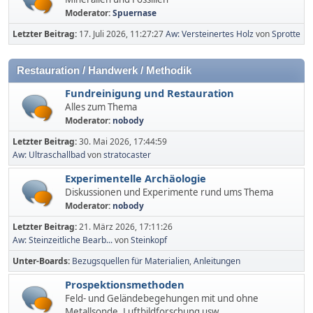
Moderator:
Spuernase
Letzter Beitrag:
17. Juli 2026, 11:27:27
Aw: Versteinertes Holz
von
Sprotte
Restauration / Handwerk / Methodik
Fundreinigung und Restauration
Alles zum Thema
Moderator:
nobody
Letzter Beitrag:
30. Mai 2026, 17:44:59
Aw: Ultraschallbad
von
stratocaster
Experimentelle Archäologie
Diskussionen und Experimente rund ums Thema
Moderator:
nobody
Letzter Beitrag:
21. März 2026, 17:11:26
Aw: Steinzeitliche Bearb...
von
Steinkopf
Unter-Boards
Bezugsquellen für Materialien
Anleitungen
Prospektionsmethoden
Feld- und Geländebegehungen mit und ohne
Metallsonde, Luftbildforschung usw.