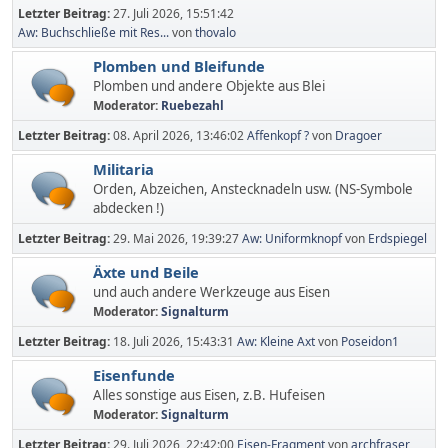
Letzter Beitrag:
27. Juli 2026, 15:51:42
Aw: Buchschließe mit Res...
von
thovalo
Plomben und Bleifunde
Plomben und andere Objekte aus Blei
Moderator:
Ruebezahl
Letzter Beitrag:
08. April 2026, 13:46:02
Affenkopf ?
von
Dragoer
Militaria
Orden, Abzeichen, Anstecknadeln usw. (NS-Symbole
abdecken !)
Letzter Beitrag:
29. Mai 2026, 19:39:27
Aw: Uniformknopf
von
Erdspiegel
Äxte und Beile
und auch andere Werkzeuge aus Eisen
Moderator:
Signalturm
Letzter Beitrag:
18. Juli 2026, 15:43:31
Aw: Kleine Axt
von
Poseidon1
Eisenfunde
Alles sonstige aus Eisen, z.B. Hufeisen
Moderator:
Signalturm
Letzter Beitrag:
29. Juli 2026, 22:42:00
Eisen-Fragment
von
archfraser