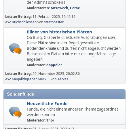
der Admins schicken !
Moderatoren:
Merowech
,
Corax
Letzter Beitrag:
11. Februar 2025, 19:46:19
Aw: Buchschliessen
von
stratocaster
Bilder von historischen Plätzen
Ob Burg, Gräberfeld, aktuelle Ausgrabungen usw.
Diese Plätze sind in der Regel geschützte
Bodendenkmale und dürfen nicht abgesucht werden !
Bei sensiblen Plätzen bitte nur die ungefähre Lage
angeben !
Moderator:
dappeler
Letzter Beitrag:
20. November 2025, 20:02:36
Aw: Megalithgräber Meckl...
von
Xerxes
Sondenfunde
Neuzeitliche Funde
Funde, die nicht einem anderen Thema zugeordnet
werden können
Moderator:
Thor
Letzter Beitrag:
06. August 2026, 20:21:12