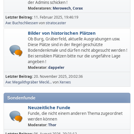
der Admins schicken !
Moderatoren:
Merowech
,
Corax
Letzter Beitrag:
11. Februar 2025, 19:46:19
Aw: Buchschliessen
von
stratocaster
Bilder von historischen Plätzen
Ob Burg, Gräberfeld, aktuelle Ausgrabungen usw.
Diese Plätze sind in der Regel geschützte
Bodendenkmale und dürfen nicht abgesucht werden !
Bei sensiblen Plätzen bitte nur die ungefähre Lage
angeben !
Moderator:
dappeler
Letzter Beitrag:
20. November 2025, 20:02:36
Aw: Megalithgräber Meckl...
von
Xerxes
Sondenfunde
Neuzeitliche Funde
Funde, die nicht einem anderen Thema zugeordnet
werden können
Moderator:
Thor
Letzter Beitrag:
06. August 2026, 20:21:12