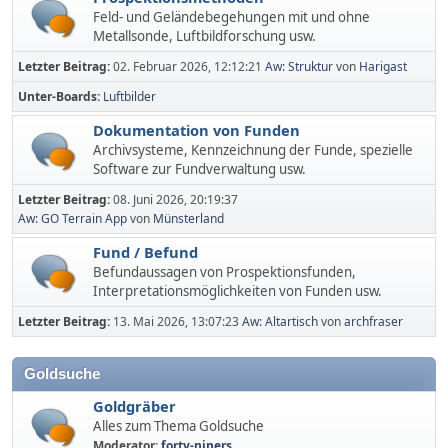
Feld- und Geländebegehungen mit und ohne
Metallsonde, Luftbildforschung usw.
Letzter Beitrag:
02. Februar 2026, 12:12:21
Aw: Struktur
von
Harigast
Unter-Boards
Luftbilder
Dokumentation von Funden
Archivsysteme, Kennzeichnung der Funde, spezielle
Software zur Fundverwaltung usw.
Letzter Beitrag:
08. Juni 2026, 20:19:37
Aw: GO Terrain App
von
Münsterland
Fund / Befund
Befundaussagen von Prospektionsfunden,
Interpretationsmöglichkeiten von Funden usw.
Letzter Beitrag:
13. Mai 2026, 13:07:23
Aw: Altartisch
von
archfraser
Goldsuche
Goldgräber
Alles zum Thema Goldsuche
Moderator:
forty-niners