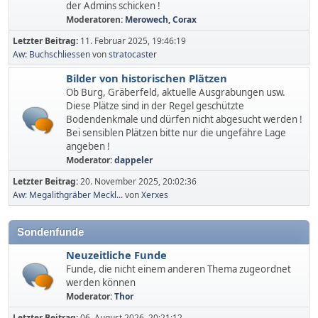
der Admins schicken !
Moderatoren:
Merowech
,
Corax
Letzter Beitrag:
11. Februar 2025, 19:46:19
Aw: Buchschliessen
von
stratocaster
Bilder von historischen Plätzen
Ob Burg, Gräberfeld, aktuelle Ausgrabungen usw.
Diese Plätze sind in der Regel geschützte
Bodendenkmale und dürfen nicht abgesucht werden !
Bei sensiblen Plätzen bitte nur die ungefähre Lage
angeben !
Moderator:
dappeler
Letzter Beitrag:
20. November 2025, 20:02:36
Aw: Megalithgräber Meckl...
von
Xerxes
Sondenfunde
Neuzeitliche Funde
Funde, die nicht einem anderen Thema zugeordnet
werden können
Moderator:
Thor
Letzter Beitrag:
06. August 2026, 20:21:12