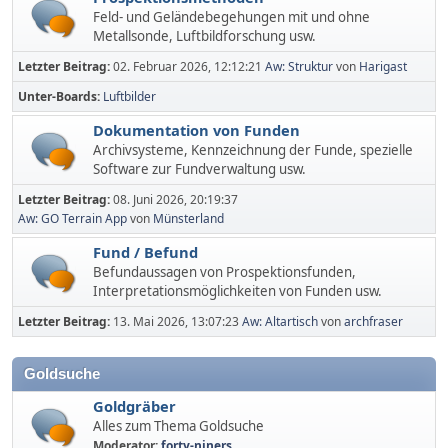
Feld- und Geländebegehungen mit und ohne
Metallsonde, Luftbildforschung usw.
Letzter Beitrag:
02. Februar 2026, 12:12:21
Aw: Struktur
von
Harigast
Unter-Boards
Luftbilder
Dokumentation von Funden
Archivsysteme, Kennzeichnung der Funde, spezielle
Software zur Fundverwaltung usw.
Letzter Beitrag:
08. Juni 2026, 20:19:37
Aw: GO Terrain App
von
Münsterland
Fund / Befund
Befundaussagen von Prospektionsfunden,
Interpretationsmöglichkeiten von Funden usw.
Letzter Beitrag:
13. Mai 2026, 13:07:23
Aw: Altartisch
von
archfraser
Goldsuche
Goldgräber
Alles zum Thema Goldsuche
Moderator:
forty-niners