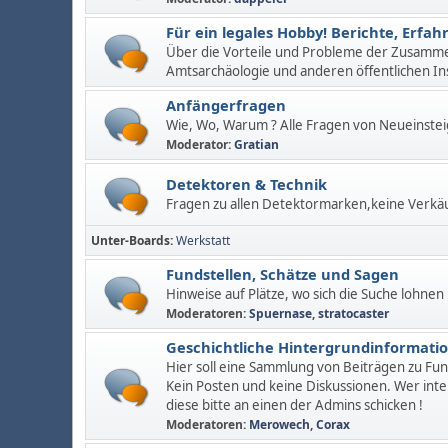
Für ein legales Hobby! Berichte, Erf
Über die Vorteile und Probleme der Zusamm
Amtsarchäologie und anderen öffentlichen In
Anfängerfragen
Wie, Wo, Warum ? Alle Fragen von Neueinstei
Moderator:
Gratian
Detektoren & Technik
Fragen zu allen Detektormarken,keine Verkä
Unter-Boards
Werkstatt
Fundstellen, Schätze und Sagen
Hinweise auf Plätze, wo sich die Suche lohnen
Moderatoren:
Spuernase
,
stratocaster
Geschichtliche Hintergrundinformati
Hier soll eine Sammlung von Beiträgen zu Fu
Kein Posten und keine Diskussionen. Wer inte
diese bitte an einen der Admins schicken !
Moderatoren:
Merowech
,
Corax