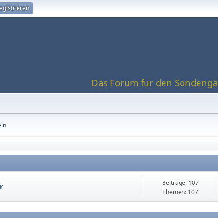
egistrieren
Das Forum für den Sondengän
eln
Beiträge: 107
r
Themen: 107