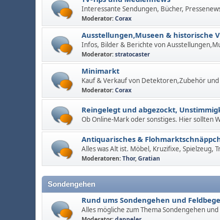
Interessante Sendungen, Bücher, Pressenew
Moderator:
Corax
Ausstellungen,Museen & historische 
Infos, Bilder & Berichte von Ausstellungen,M
Moderator:
stratocaster
Minimarkt
Kauf & Verkauf von Detektoren,Zubehör und
Moderator:
Corax
Reingelegt und abgezockt, Unstimmigk
Ob Online-Mark oder sonstiges. Hier sollten
Antiquarisches & Flohmarktschnäppc
Alles was Alt ist. Möbel, Kruzifixe, Spielzeug,
Moderatoren:
Thor
,
Gratian
Sondengehen
Rund ums Sondengehen und Feldbeg
Alles mögliche zum Thema Sondengehen und
Moderator:
dappeler