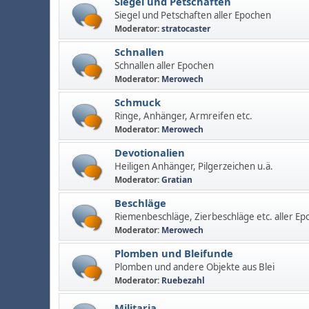
Siegel und Petschaften
Siegel und Petschaften aller Epochen
Moderator:
stratocaster
Schnallen
Schnallen aller Epochen
Moderator:
Merowech
Schmuck
Ringe, Anhänger, Armreifen etc.
Moderator:
Merowech
Devotionalien
Heiligen Anhänger, Pilgerzeichen u.ä.
Moderator:
Gratian
Beschläge
Riemenbeschläge, Zierbeschläge etc. aller Ep
Moderator:
Merowech
Plomben und Bleifunde
Plomben und andere Objekte aus Blei
Moderator:
Ruebezahl
Militaria