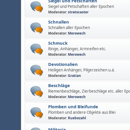
Siegel und Petschaften
Siegel und Petschaften aller Epochen
Moderator:
stratocaster
Schnallen
Schnallen aller Epochen
Moderator:
Merowech
Schmuck
Ringe, Anhänger, Armreifen etc.
Moderator:
Merowech
Devotionalien
Heiligen Anhänger, Pilgerzeichen u.ä.
Moderator:
Gratian
Beschläge
Riemenbeschläge, Zierbeschläge etc. aller Ep
Moderator:
Merowech
Plomben und Bleifunde
Plomben und andere Objekte aus Blei
Moderator:
Ruebezahl
Militaria