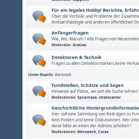
Für ein legales Hobby! Berichte, Erf
Über die Vorteile und Probleme der Zusamm
Amtsarchäologie und anderen öffentlichen In
Anfängerfragen
Wie, Wo, Warum ? Alle Fragen von Neueinstei
Moderator:
Gratian
Detektoren & Technik
Fragen zu allen Detektormarken,keine Verkä
Unter-Boards
Werkstatt
Fundstellen, Schätze und Sagen
Hinweise auf Plätze, wo sich die Suche lohnen
Moderatoren:
Spuernase
,
stratocaster
Geschichtliche Hintergrundinformati
Hier soll eine Sammlung von Beiträgen zu Fu
Kein Posten und keine Diskussionen. Wer inte
diese bitte an einen der Admins schicken !
Moderatoren:
Merowech
,
Corax