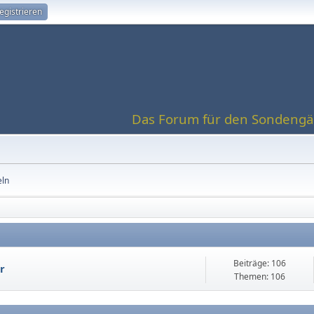
egistrieren
Das Forum für den Sondengän
eln
Beiträge: 106
r
Themen: 106