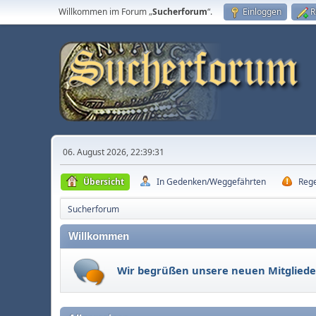
Willkommen im Forum „
Sucherforum
“.
Einloggen
R
06. August 2026, 22:39:31
Übersicht
In Gedenken/Weggefährten
Reg
Sucherforum
Willkommen
Wir begrüßen unsere neuen Mitgliede