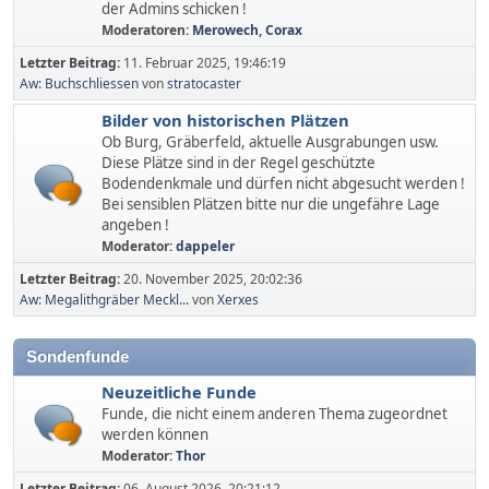
der Admins schicken !
Moderatoren:
Merowech
,
Corax
Letzter Beitrag:
11. Februar 2025, 19:46:19
Aw: Buchschliessen
von
stratocaster
Bilder von historischen Plätzen
Ob Burg, Gräberfeld, aktuelle Ausgrabungen usw.
Diese Plätze sind in der Regel geschützte
Bodendenkmale und dürfen nicht abgesucht werden !
Bei sensiblen Plätzen bitte nur die ungefähre Lage
angeben !
Moderator:
dappeler
Letzter Beitrag:
20. November 2025, 20:02:36
Aw: Megalithgräber Meckl...
von
Xerxes
Sondenfunde
Neuzeitliche Funde
Funde, die nicht einem anderen Thema zugeordnet
werden können
Moderator:
Thor
Letzter Beitrag:
06. August 2026, 20:21:12