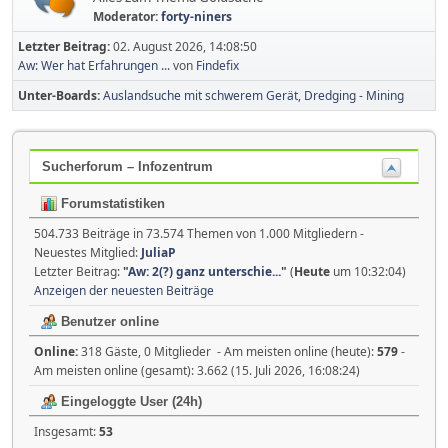
Moderator:
forty-niners
Letzter Beitrag:
02. August 2026, 14:08:50
Aw: Wer hat Erfahrungen ...
von
Findefix
Unter-Boards
Auslandsuche mit schwerem Gerät, Dredging - Mining
Sucherforum – Infozentrum
Forumstatistiken
504.733 Beiträge in 73.574 Themen von 1.000 Mitgliedern -
Neuestes Mitglied:
JuliaP
Letzter Beitrag:
"
Aw: 2(?) ganz unterschie...
"
(
Heute
um 10:32:04)
Anzeigen der neuesten Beiträge
Benutzer online
Online:
318 Gäste, 0 Mitglieder - Am meisten online (heute):
579
-
Am meisten online (gesamt): 3.662 (15. Juli 2026, 16:08:24)
Eingeloggte User (24h)
Insgesamt:
53