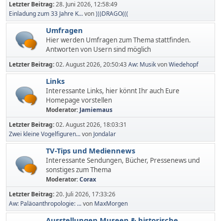
Letzter Beitrag:
28. Juni 2026, 12:58:49
Einladung zum 33 Jahre K...
von
)))DRAGO(((
Umfragen
Hier werden Umfragen zum Thema stattfinden.
Antworten von Usern sind möglich
Letzter Beitrag:
02. August 2026, 20:50:43
Aw: Musik
von
Wiedehopf
Links
Interessante Links, hier könnt Ihr auch Eure
Homepage vorstellen
Moderator:
Jamiemaus
Letzter Beitrag:
02. August 2026, 18:03:31
Zwei kleine Vogelfiguren...
von
Jondalar
TV-Tips und Mediennews
Interessante Sendungen, Bücher, Pressenews und
sonstiges zum Thema
Moderator:
Corax
Letzter Beitrag:
20. Juli 2026, 17:33:26
Aw: Paläoanthropologie: ...
von
MaxMorgen
Ausstellungen,Museen & historische