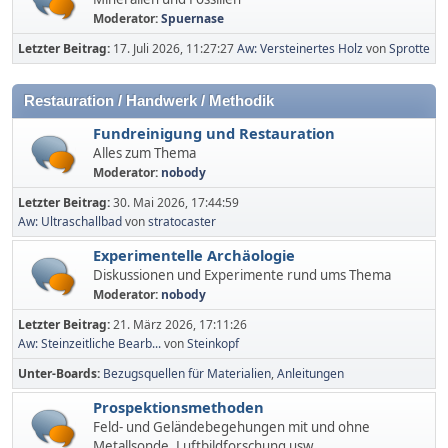
Moderator:
Spuernase
Letzter Beitrag:
17. Juli 2026, 11:27:27
Aw: Versteinertes Holz
von
Sprotte
Restauration / Handwerk / Methodik
Fundreinigung und Restauration
Alles zum Thema
Moderator:
nobody
Letzter Beitrag:
30. Mai 2026, 17:44:59
Aw: Ultraschallbad
von
stratocaster
Experimentelle Archäologie
Diskussionen und Experimente rund ums Thema
Moderator:
nobody
Letzter Beitrag:
21. März 2026, 17:11:26
Aw: Steinzeitliche Bearb...
von
Steinkopf
Unter-Boards
Bezugsquellen für Materialien
Anleitungen
Prospektionsmethoden
Feld- und Geländebegehungen mit und ohne
Metallsonde, Luftbildforschung usw.