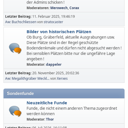
der Admins schicken !
Moderatoren:
Merowech
,
Corax
Letzter Beitrag:
11. Februar 2025, 19:46:19
Aw: Buchschliessen
von
stratocaster
Bilder von historischen Plätzen
Ob Burg, Gräberfeld, aktuelle Ausgrabungen usw.
Diese Plätze sind in der Regel geschützte
Bodendenkmale und dürfen nicht abgesucht werden !
Bei sensiblen Plätzen bitte nur die ungefähre Lage
angeben !
Moderator:
dappeler
Letzter Beitrag:
20. November 2025, 20:02:36
Aw: Megalithgräber Meckl...
von
Xerxes
Sondenfunde
Neuzeitliche Funde
Funde, die nicht einem anderen Thema zugeordnet
werden können
Moderator:
Thor
Letzter Beitrag:
06. Juli 2026, 16:11:08