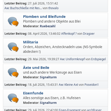
Letzter Beitrag:
27. Juli 2026, 15:51:42
Aw: Buchschließe mit Res...
von
thovalo
Plomben und Bleifunde
Plomben und andere Objekte aus Blei
Moderator:
Ruebezahl
Letzter Beitrag:
08. April 2026, 13:46:02
Affenkopf ?
von
Dragoer
Militaria
Orden, Abzeichen, Anstecknadeln usw. (NS-Symbole
abdecken !)
Letzter Beitrag:
29. Mai 2026, 19:39:27
Aw: Uniformknopf
von
Erdspiegel
Äxte und Beile
und auch andere Werkzeuge aus Eisen
Moderator:
Signalturm
Letzter Beitrag:
18. Juli 2026, 15:43:31
Aw: Kleine Axt
von
Poseidon1
Eisenfunde
Alles sonstige aus Eisen, z.B. Hufeisen
Moderator:
Signalturm
Letzter Beitrag:
29. Juli 2026, 22:42:00
Eisen-Fragment
von
archfraser