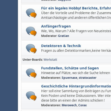
Für ein legales Hobby! Berichte, Erf
Über die Vorteile und Probleme der Zusamm
Amtsarchäologie und anderen öffentlichen In
Anfängerfragen
Wie, Wo, Warum ? Alle Fragen von Neueinstei
Moderator:
Gratian
Detektoren & Technik
Fragen zu allen Detektormarken,keine Verkä
Unter-Boards
Werkstatt
Fundstellen, Schätze und Sagen
Hinweise auf Plätze, wo sich die Suche lohnen
Moderatoren:
Spuernase
,
stratocaster
Geschichtliche Hintergrundinformati
Hier soll eine Sammlung von Beiträgen zu Fu
Kein Posten und keine Diskussionen. Wer inte
diese bitte an einen der Admins schicken !
Moderatoren:
Merowech
,
Corax