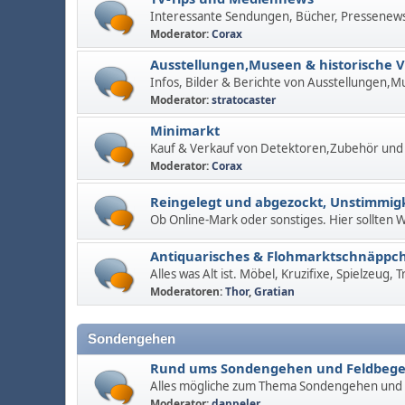
Interessante Sendungen, Bücher, Pressenew
Moderator:
Corax
Ausstellungen,Museen & historische 
Infos, Bilder & Berichte von Ausstellungen,M
Moderator:
stratocaster
Minimarkt
Kauf & Verkauf von Detektoren,Zubehör und
Moderator:
Corax
Reingelegt und abgezockt, Unstimmigk
Ob Online-Mark oder sonstiges. Hier sollten
Antiquarisches & Flohmarktschnäppc
Alles was Alt ist. Möbel, Kruzifixe, Spielzeug,
Moderatoren:
Thor
,
Gratian
Sondengehen
Rund ums Sondengehen und Feldbeg
Alles mögliche zum Thema Sondengehen und
Moderator:
dappeler