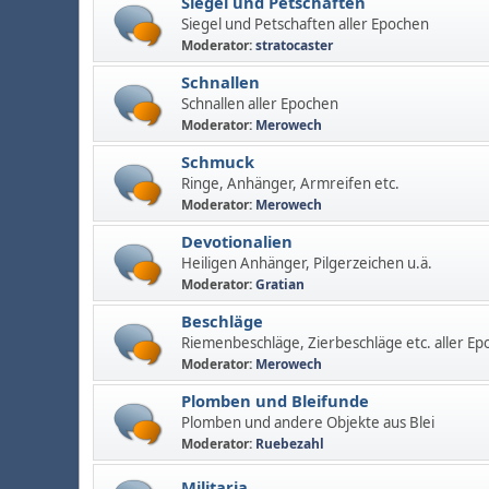
Siegel und Petschaften
Siegel und Petschaften aller Epochen
Moderator:
stratocaster
Schnallen
Schnallen aller Epochen
Moderator:
Merowech
Schmuck
Ringe, Anhänger, Armreifen etc.
Moderator:
Merowech
Devotionalien
Heiligen Anhänger, Pilgerzeichen u.ä.
Moderator:
Gratian
Beschläge
Riemenbeschläge, Zierbeschläge etc. aller Ep
Moderator:
Merowech
Plomben und Bleifunde
Plomben und andere Objekte aus Blei
Moderator:
Ruebezahl
Militaria