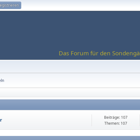
egistrieren
Das Forum für den Sondengän
eln
Beiträge: 107
r
Themen: 107