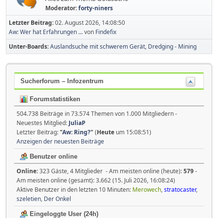
Moderator:
forty-niners
Letzter Beitrag:
02. August 2026, 14:08:50
Aw: Wer hat Erfahrungen ...
von
Findefix
Unter-Boards
Auslandsuche mit schwerem Gerät, Dredging - Mining
Sucherforum – Infozentrum
Forumstatistiken
504.738 Beiträge in 73.574 Themen von 1.000 Mitgliedern -
Neuestes Mitglied:
JuliaP
Letzter Beitrag:
"
Aw: Ring?
"
(
Heute
um 15:08:51)
Anzeigen der neuesten Beiträge
Benutzer online
Online:
323 Gäste, 4 Mitglieder - Am meisten online (heute):
579
-
Am meisten online (gesamt): 3.662 (15. Juli 2026, 16:08:24)
Aktive Benutzer in den letzten 10 Minuten:
Merowech
,
stratocaster
,
szeletien
,
Der Onkel
Eingeloggte User (24h)