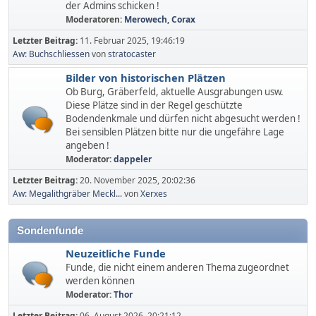
der Admins schicken !
Moderatoren:
Merowech
,
Corax
Letzter Beitrag:
11. Februar 2025, 19:46:19
Aw: Buchschliessen
von
stratocaster
Bilder von historischen Plätzen
Ob Burg, Gräberfeld, aktuelle Ausgrabungen usw.
Diese Plätze sind in der Regel geschützte
Bodendenkmale und dürfen nicht abgesucht werden !
Bei sensiblen Plätzen bitte nur die ungefähre Lage
angeben !
Moderator:
dappeler
Letzter Beitrag:
20. November 2025, 20:02:36
Aw: Megalithgräber Meckl...
von
Xerxes
Sondenfunde
Neuzeitliche Funde
Funde, die nicht einem anderen Thema zugeordnet
werden können
Moderator:
Thor
Letzter Beitrag:
06. August 2026, 20:21:12