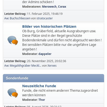
der Admins schicken !
Moderatoren:
Merowech
,
Corax
Letzter Beitrag:
11. Februar 2025, 19:46:19
Aw: Buchschliessen
von
stratocaster
Bilder von historischen Plätzen
Ob Burg, Gräberfeld, aktuelle Ausgrabungen usw.
Diese Plätze sind in der Regel geschützte
Bodendenkmale und dürfen nicht abgesucht werden !
Bei sensiblen Plätzen bitte nur die ungefähre Lage
angeben !
Moderator:
dappeler
Letzter Beitrag:
20. November 2025, 20:02:36
Aw: Megalithgräber Meckl...
von
Xerxes
Sondenfunde
Neuzeitliche Funde
Funde, die nicht einem anderen Thema zugeordnet
werden können
Moderator:
Thor
Letzter Beitrag:
06. August 2026, 20:21:12