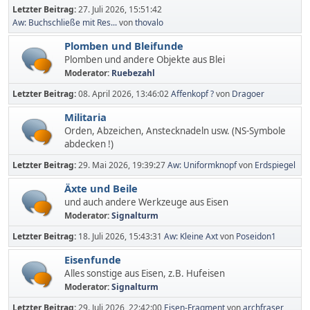
Letzter Beitrag:
27. Juli 2026, 15:51:42
Aw: Buchschließe mit Res...
von
thovalo
Plomben und Bleifunde
Plomben und andere Objekte aus Blei
Moderator:
Ruebezahl
Letzter Beitrag:
08. April 2026, 13:46:02
Affenkopf ?
von
Dragoer
Militaria
Orden, Abzeichen, Anstecknadeln usw. (NS-Symbole
abdecken !)
Letzter Beitrag:
29. Mai 2026, 19:39:27
Aw: Uniformknopf
von
Erdspiegel
Äxte und Beile
und auch andere Werkzeuge aus Eisen
Moderator:
Signalturm
Letzter Beitrag:
18. Juli 2026, 15:43:31
Aw: Kleine Axt
von
Poseidon1
Eisenfunde
Alles sonstige aus Eisen, z.B. Hufeisen
Moderator:
Signalturm
Letzter Beitrag:
29. Juli 2026, 22:42:00
Eisen-Fragment
von
archfraser