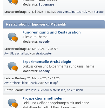
Moderator:
Spuernase
Letzter Beitrag:
17. Juli 2026, 11:27:27
Aw: Versteinertes Holz
von
Sprotte
Restauration / Handwerk / Methodik
Fundreinigung und Restauration
Alles zum Thema
Moderator:
nobody
Letzter Beitrag:
30. Mai 2026, 17:44:59
Aw: Ultraschallbad
von
stratocaster
Experimentelle Archäologie
Diskussionen und Experimente rund ums Thema
Moderator:
nobody
Letzter Beitrag:
21. März 2026, 17:11:26
Aw: Steinzeitliche Bearb...
von
Steinkopf
Unter-Boards
Bezugsquellen für Materialien
Anleitungen
Prospektionsmethoden
Feld- und Geländebegehungen mit und ohne
Metallsonde, Luftbildforschung usw.