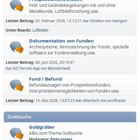
Feld- und Geländebegehungen mit und ohne
Metallsonde, Luftbildforschung usw.
Letzter Beitrag:
02. Februar 2026, 12:12:21
Aw: Struktur
von
Harigast
Unter-Boards
Luftbilder
Dokumentation von Funden
Archivsysteme, Kennzeichnung der Funde, spezielle
Software zur Fundverwaltung usw.
Letzter Beitrag:
08. Juni 2026, 20:19:37
Aw: GO Terrain App
von
Münsterland
Fund / Befund
Befundaussagen von Prospektionsfunden,
Interpretationsmöglichkeiten von Funden usw.
Letzter Beitrag:
13. Mai 2026, 13:07:23
Aw: Altartisch
von
archfraser
Goldsuche
Goldgräber
Alles zum Thema Goldsuche
Moderator:
forty-niners