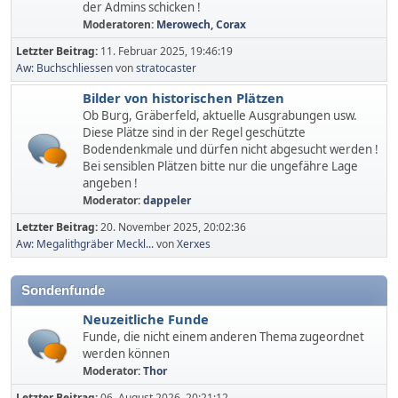
der Admins schicken !
Moderatoren:
Merowech
,
Corax
Letzter Beitrag:
11. Februar 2025, 19:46:19
Aw: Buchschliessen
von
stratocaster
Bilder von historischen Plätzen
Ob Burg, Gräberfeld, aktuelle Ausgrabungen usw.
Diese Plätze sind in der Regel geschützte
Bodendenkmale und dürfen nicht abgesucht werden !
Bei sensiblen Plätzen bitte nur die ungefähre Lage
angeben !
Moderator:
dappeler
Letzter Beitrag:
20. November 2025, 20:02:36
Aw: Megalithgräber Meckl...
von
Xerxes
Sondenfunde
Neuzeitliche Funde
Funde, die nicht einem anderen Thema zugeordnet
werden können
Moderator:
Thor
Letzter Beitrag:
06. August 2026, 20:21:12