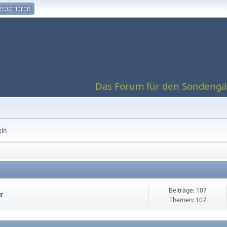
egistrieren
Das Forum für den Sondengän
eln
Beiträge: 107
r
Themen: 107