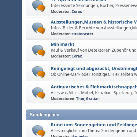
Interessante Sendungen, Bücher, Pressenew
Moderator:
Corax
Ausstellungen,Museen & historische 
Infos, Bilder & Berichte von Ausstellungen,M
Moderator:
stratocaster
Minimarkt
Kauf & Verkauf von Detektoren,Zubehör und
Moderator:
Corax
Reingelegt und abgezockt, Unstimmigk
Ob Online-Mark oder sonstiges. Hier sollten
Antiquarisches & Flohmarktschnäppc
Alles was Alt ist. Möbel, Kruzifixe, Spielzeug,
Moderatoren:
Thor
,
Gratian
Sondengehen
Rund ums Sondengehen und Feldbeg
Alles mögliche zum Thema Sondengehen und
Moderator:
dappeler