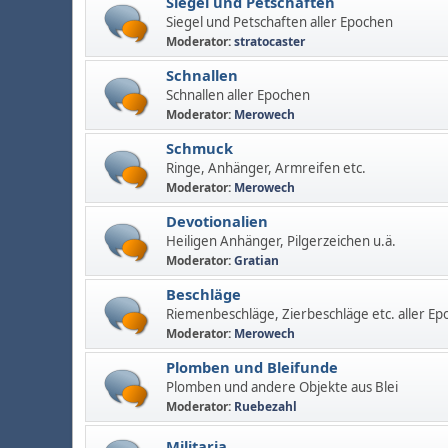
Siegel und Petschaften
Siegel und Petschaften aller Epochen
Moderator:
stratocaster
Schnallen
Schnallen aller Epochen
Moderator:
Merowech
Schmuck
Ringe, Anhänger, Armreifen etc.
Moderator:
Merowech
Devotionalien
Heiligen Anhänger, Pilgerzeichen u.ä.
Moderator:
Gratian
Beschläge
Riemenbeschläge, Zierbeschläge etc. aller Ep
Moderator:
Merowech
Plomben und Bleifunde
Plomben und andere Objekte aus Blei
Moderator:
Ruebezahl
Militaria