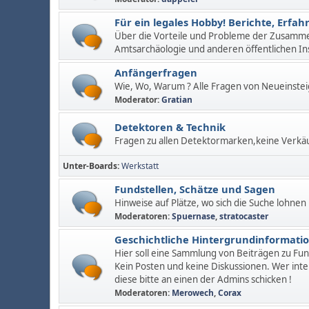
Für ein legales Hobby! Berichte, Erf
Über die Vorteile und Probleme der Zusamm
Amtsarchäologie und anderen öffentlichen In
Anfängerfragen
Wie, Wo, Warum ? Alle Fragen von Neueinstei
Moderator:
Gratian
Detektoren & Technik
Fragen zu allen Detektormarken,keine Verkä
Unter-Boards
Werkstatt
Fundstellen, Schätze und Sagen
Hinweise auf Plätze, wo sich die Suche lohnen
Moderatoren:
Spuernase
,
stratocaster
Geschichtliche Hintergrundinformati
Hier soll eine Sammlung von Beiträgen zu Fu
Kein Posten und keine Diskussionen. Wer inte
diese bitte an einen der Admins schicken !
Moderatoren:
Merowech
,
Corax