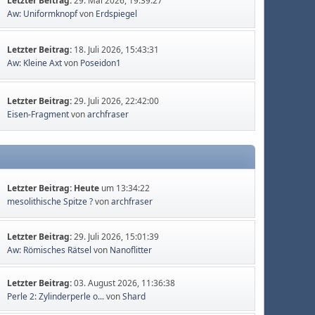
Letzter Beitrag:
29. Mai 2026, 19:39:27
Aw: Uniformknopf
von
Erdspiegel
Letzter Beitrag:
18. Juli 2026, 15:43:31
Aw: Kleine Axt
von
Poseidon1
Letzter Beitrag:
29. Juli 2026, 22:42:00
Eisen-Fragment
von
archfraser
Letzter Beitrag:
Heute
um 13:34:22
mesolithische Spitze ?
von
archfraser
Letzter Beitrag:
29. Juli 2026, 15:01:39
Aw: Römisches Rätsel
von
Nanoflitter
Letzter Beitrag:
03. August 2026, 11:36:38
Perle 2: Zylinderperle o...
von
Shard