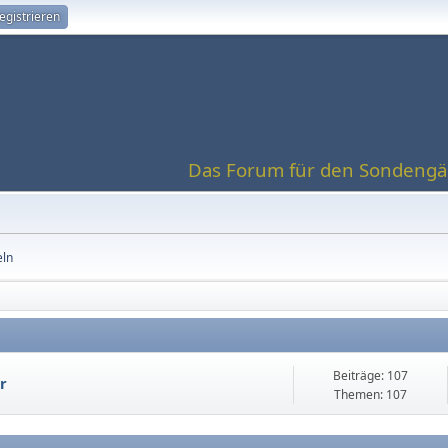
egistrieren
Das Forum für den Sondengän
eln
Beiträge: 107
r
Themen: 107