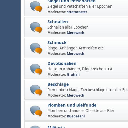
Siegel und Petschaften
Siegel und Petschaften aller Epochen
Moderator:
stratocaster
Schnallen
Schnallen aller Epochen
Moderator:
Merowech
Schmuck
Ringe, Anhänger, Armreifen etc.
Moderator:
Merowech
Devotionalien
Heiligen Anhänger, Pilgerzeichen u.ä.
Moderator:
Gratian
Beschläge
Riemenbeschläge, Zierbeschläge etc. aller Ep
Moderator:
Merowech
Plomben und Bleifunde
Plomben und andere Objekte aus Blei
Moderator:
Ruebezahl
Militaria