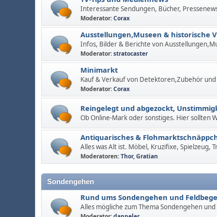
Interessante Sendungen, Bücher, Pressenew
Moderator:
Corax
Ausstellungen,Museen & historische 
Infos, Bilder & Berichte von Ausstellungen,M
Moderator:
stratocaster
Minimarkt
Kauf & Verkauf von Detektoren,Zubehör und
Moderator:
Corax
Reingelegt und abgezockt, Unstimmigk
Ob Online-Mark oder sonstiges. Hier sollten
Antiquarisches & Flohmarktschnäppc
Alles was Alt ist. Möbel, Kruzifixe, Spielzeug,
Moderatoren:
Thor
,
Gratian
Sondengehen
Rund ums Sondengehen und Feldbeg
Alles mögliche zum Thema Sondengehen und
Moderator:
dappeler