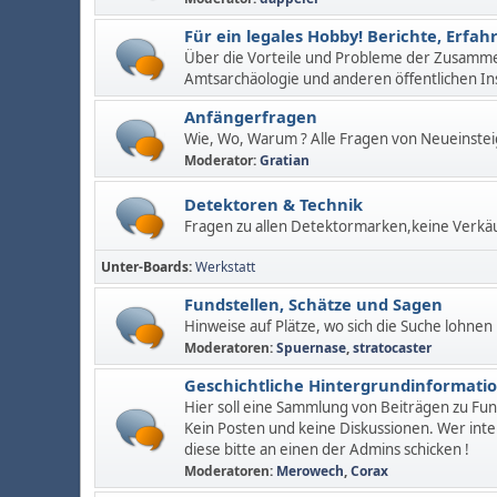
Für ein legales Hobby! Berichte, Erf
Über die Vorteile und Probleme der Zusamm
Amtsarchäologie und anderen öffentlichen In
Anfängerfragen
Wie, Wo, Warum ? Alle Fragen von Neueinstei
Moderator:
Gratian
Detektoren & Technik
Fragen zu allen Detektormarken,keine Verkä
Unter-Boards
Werkstatt
Fundstellen, Schätze und Sagen
Hinweise auf Plätze, wo sich die Suche lohnen
Moderatoren:
Spuernase
,
stratocaster
Geschichtliche Hintergrundinformati
Hier soll eine Sammlung von Beiträgen zu Fu
Kein Posten und keine Diskussionen. Wer inte
diese bitte an einen der Admins schicken !
Moderatoren:
Merowech
,
Corax