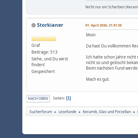
Nicht nur ein Scherben (Kera
Storkianer
01. April 2026, 21:41:20
Moin
Graf
Da hast Du vollkommen Rec
Beiträge: 513
Ich hatte schon Jahre nicht
Siehe, und Du wirst
nicht so und gelöscht bekam
finden!
Beim nächsten Fund werde 
Gespeichert
Mach es gut.
Seiten
1
NACH OBEN
Sucherforum
Lesefunde
Keramik, Glas und Porzellan
►
►
►