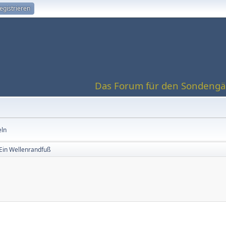
egistrieren
Das Forum für den Sondengän
eln
Ein Wellenrandfuß