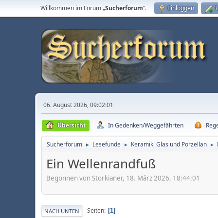
Willkommen im Forum „
Sucherforum
“.
Einloggen
R
06. August 2026, 09:02:01
Übersicht
In Gedenken/Weggefährten
Reg
Sucherforum
Lesefunde
Keramik, Glas und Porzellan
►
►
►
Ein Wellenrandfuß
Begonnen von Storkianer, 18. März 2026, 18:44:01
Seiten
1
NACH UNTEN