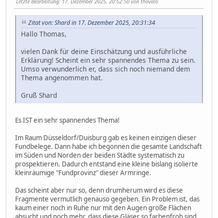
Letzte Bearbeitung
: 17. Dezember 2025, 20:52:50 von thovalo
Zitat von: Shard in 17. Dezember 2025, 20:31:34
Hallo Thomas,
vielen Dank für deine Einschätzung und ausführliche
Erklärung! Scheint ein sehr spannendes Thema zu sein.
Umso verwunderlich er, dass sich noch niemand dem
Thema angenommen hat.
Gruß Shard
Es IST ein sehr spannendes Thema!
Im Raum Düsseldorf/Duisburg gab es keinen einzigen dieser
Fundbelege. Dann habe ich begonnen die gesamte Landschaft
im Süden und Norden der beiden Städte systematisch zu
prospektieren. Dadurch entstand eine kleine bislang isolierte
kleinräumige "Fundprovinz" dieser Armringe.
Das scheint aber nur so, denn drumherum wird es diese
Fragmente vermutlich genauso gegeben. Ein Problem ist, das
kaum einer noch in Ruhe nur mit den Augen große Flächen
absucht und noch mehr, dass diese Gläser so farbenfroh sind