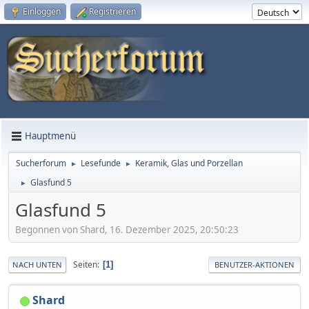
Einloggen
Registrieren
Hauptmenü
Sucherforum
Lesefunde
Keramik, Glas und Porzellan
►
►
Glasfund 5
►
Glasfund 5
Begonnen von Shard, 16. Dezember 2025, 20:50:23
Seiten
1
NACH UNTEN
BENUTZER-AKTIONEN
Shard