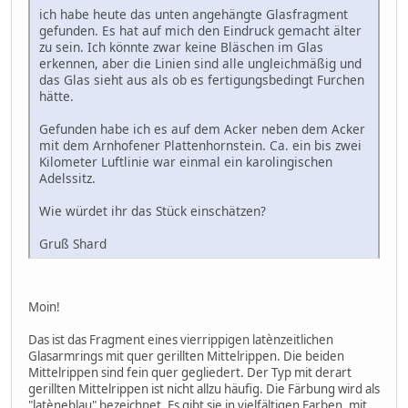
ich habe heute das unten angehängte Glasfragment
gefunden. Es hat auf mich den Eindruck gemacht älter
zu sein. Ich könnte zwar keine Bläschen im Glas
erkennen, aber die Linien sind alle ungleichmäßig und
das Glas sieht aus als ob es fertigungsbedingt Furchen
hätte.
Gefunden habe ich es auf dem Acker neben dem Acker
mit dem Arnhofener Plattenhornstein. Ca. ein bis zwei
Kilometer Luftlinie war einmal ein karolingischen
Adelssitz.
Wie würdet ihr das Stück einschätzen?
Gruß Shard
Moin!
Das ist das Fragment eines vierrippigen latènzeitlichen
Glasarmrings mit quer gerillten Mittelrippen. Die beiden
Mittelrippen sind fein quer gegliedert. Der Typ mit derart
gerillten Mittelrippen ist nicht allzu häufig. Die Färbung wird als
"latèneblau" bezeichnet. Es gibt sie in vielfältigen Farben, mit