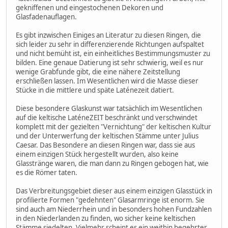
gekniffenen und eingestochenen Dekoren und
Glasfadenauflagen.
Es gibt inzwischen Einiges an Literatur zu diesen Ringen, die
sich leider zu sehr in differenzierende Richtungen aufspaltet
und nicht bemüht ist, ein einheitliches Bestimmungsmuster zu
bilden. Eine genaue Datierung ist sehr schwierig, weil es nur
wenige Grabfunde gibt, die eine nähere Zeitstellung
erschließen lassen. Im Wesentlichen wird die Masse dieser
Stücke in die mittlere und späte Laténezeit datiert.
Diese besondere Glaskunst war tatsächlich im Wesentlichen
auf die keltische LaténeZEIT beschränkt und verschwindet
komplett mit der gezielten "Vernichtung" der keltischen Kultur
und der Unterwerfung der keltischen Stämme unter Julius
Caesar. Das Besondere an diesen Ringen war, dass sie aus
einem einzigen Stück hergestellt wurden, also keine
Glasstränge waren, die man dann zu Ringen gebogen hat, wie
es die Römer taten.
Das Verbreitungsgebiet dieser aus einem einzigen Glasstück in
profilierte Formen "gedehnten" Glasarmringe ist enorm. Sie
sind auch am Niederrhein und in besonders hohen Fundzahlen
in den Niederlanden zu finden, wo sicher keine keltischen
Stämme siedelten. Vielmehr scheint es ein weithin begehrter