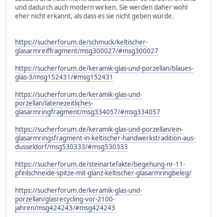
und dadurch auch modern wirken. Sie werden daher wohl
eher nicht erkannt, als dass es sie nicht geben würde.
https://sucherforum.de/schmuck/keltischer-
glasarmreiffragment/msg300027/#msg300027
https://sucherforum.de/keramik-glas-und-porzellan/blaues-
glas-3/msg152431/#msg152431
https://sucherforum.de/keramik-glas-und-
porzellan/latenezeitliches-
glasarmringfragment/msg334057/#msg334057
https://sucherforum.de/keramik-glas-und-porzellan/ein-
glasarmringsfragment-in-keltischer-handwerkstradition-aus-
dusseldorf/msg530333/#msg530333
https://sucherforum.de/steinartefakte/begehung-nr-11-
pfeilschneide-spitze-mit-glanz-keltischer-glasarmringbeleg/
https://sucherforum.de/keramik-glas-und-
porzellan/glasrecycling-vor-2100-
jahren/msg424243/#msg424243