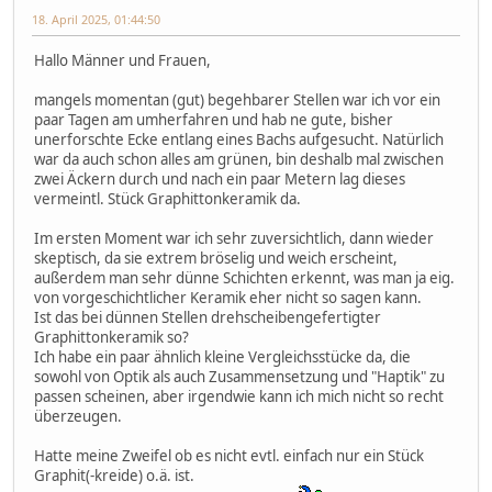
18. April 2025, 01:44:50
Hallo Männer und Frauen,
mangels momentan (gut) begehbarer Stellen war ich vor ein
paar Tagen am umherfahren und hab ne gute, bisher
unerforschte Ecke entlang eines Bachs aufgesucht. Natürlich
war da auch schon alles am grünen, bin deshalb mal zwischen
zwei Äckern durch und nach ein paar Metern lag dieses
vermeintl. Stück Graphittonkeramik da.
Im ersten Moment war ich sehr zuversichtlich, dann wieder
skeptisch, da sie extrem bröselig und weich erscheint,
außerdem man sehr dünne Schichten erkennt, was man ja eig.
von vorgeschichtlicher Keramik eher nicht so sagen kann.
Ist das bei dünnen Stellen drehscheibengefertigter
Graphittonkeramik so?
Ich habe ein paar ähnlich kleine Vergleichsstücke da, die
sowohl von Optik als auch Zusammensetzung und "Haptik" zu
passen scheinen, aber irgendwie kann ich mich nicht so recht
überzeugen.
Hatte meine Zweifel ob es nicht evtl. einfach nur ein Stück
Graphit(-kreide) o.ä. ist.