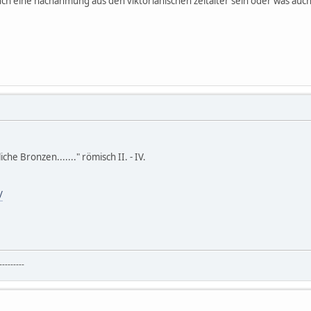
auch eine nachahmung aus den viktorianischen zeitalter sein oder was au
che Bronzen......." römisch II. - IV.
/
--------