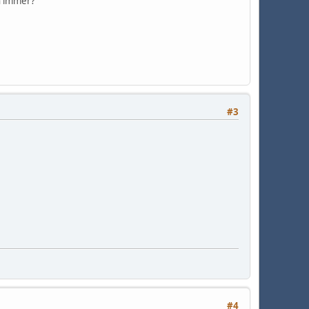
ch immer?
#3
#4