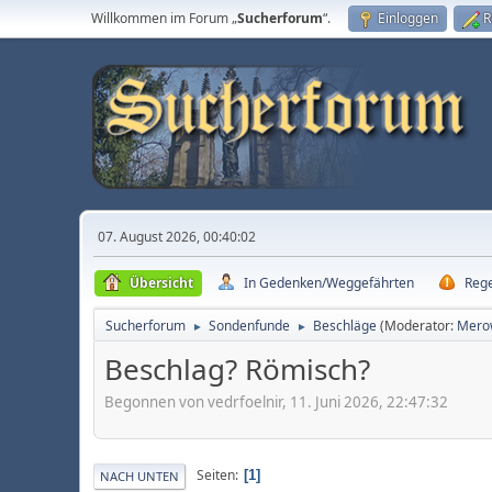
Willkommen im Forum „
Sucherforum
“.
Einloggen
R
07. August 2026, 00:40:02
Übersicht
In Gedenken/Weggefährten
Reg
Sucherforum
Sondenfunde
Beschläge
(Moderator:
Mero
►
►
Beschlag? Römisch?
Begonnen von vedrfoelnir, 11. Juni 2026, 22:47:32
Seiten
1
NACH UNTEN