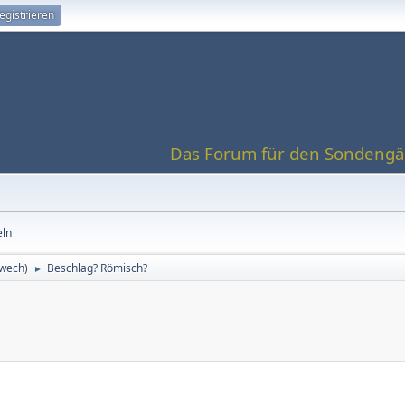
egistrieren
Das Forum für den Sondengän
eln
wech
)
Beschlag? Römisch?
►