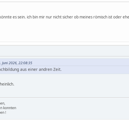
 könnte es sein. ich bin mir nur nicht sicher ob meines römisch ist oder e
3. Juni 2026, 22:08:35
achbildung aus einer andren Zeit.
einlich.
nen,
en konnten
en !