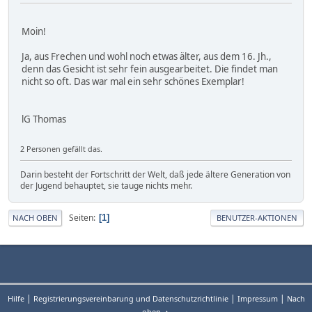
Moin!
Ja, aus Frechen und wohl noch etwas älter, aus dem 16. Jh.,
denn das Gesicht ist sehr fein ausgearbeitet. Die findet man
nicht so oft. Das war mal ein sehr schönes Exemplar!
lG Thomas
2 Personen gefällt das.
Darin besteht der Fortschritt der Welt, daß jede ältere Generation von
der Jugend behauptet, sie tauge nichts mehr.
Seiten
1
NACH OBEN
BENUTZER-AKTIONEN
|
|
|
Hilfe
Registrierungsvereinbarung und Datenschutzrichtlinie
Impressum
Nach
oben ▲