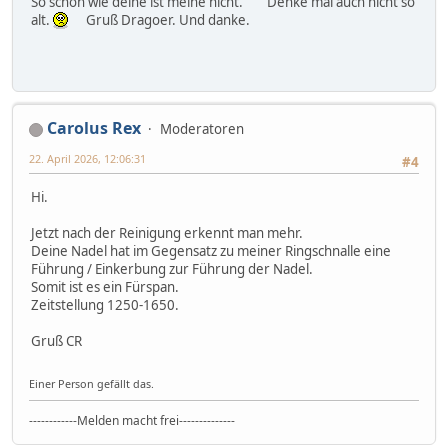
So schön wie deine ist meine nicht. Denke mal auch nicht so
alt.
Gruß Dragoer. Und danke.
Carolus Rex
Moderatoren
22. April 2026, 12:06:31
#4
Hi.
Jetzt nach der Reinigung erkennt man mehr.
Deine Nadel hat im Gegensatz zu meiner Ringschnalle eine
Führung / Einkerbung zur Führung der Nadel.
Somit ist es ein Fürspan.
Zeitstellung 1250-1650.
Gruß CR
Einer Person gefällt das.
------------Melden macht frei--------------