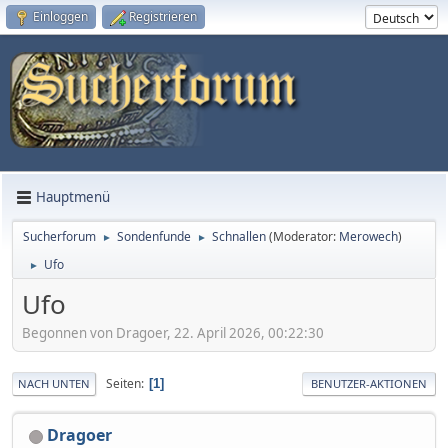
Einloggen
Registrieren
Hauptmenü
Sucherforum
Sondenfunde
Schnallen
(Moderator:
Merowech
)
►
►
Ufo
►
Ufo
Begonnen von Dragoer, 22. April 2026, 00:22:30
Seiten
1
NACH UNTEN
BENUTZER-AKTIONEN
Dragoer