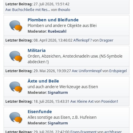
Letzter Beitrag:
27. Juli 2026, 15:51:42
Aw: Buchschließe mit Res...
von
thovalo
Plomben und Bleifunde
Plomben und andere Objekte aus Blei
Moderator:
Ruebezahl
Letzter Beitrag:
08. April 2026, 13:46:02
Affenkopf ?
von
Dragoer
Militaria
Orden, Abzeichen, Anstecknadeln usw. (NS-Symbole
abdecken !)
Letzter Beitrag:
29. Mai 2026, 19:39:27
Aw: Uniformknopf
von
Erdspiegel
Äxte und Beile
und auch andere Werkzeuge aus Eisen
Moderator:
Signalturm
Letzter Beitrag:
18. Juli 2026, 15:43:31
Aw: Kleine Axt
von
Poseidon1
Eisenfunde
Alles sonstige aus Eisen, z.B. Hufeisen
Moderator:
Signalturm
Letzter Beitrag:
29. Juli 2026, 22:42:00
Eisen-Fragment
von
archfraser