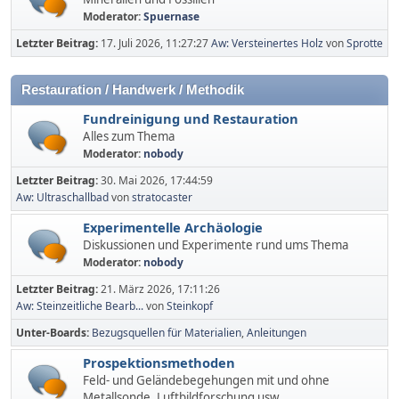
Moderator:
Spuernase
Letzter Beitrag:
17. Juli 2026, 11:27:27
Aw: Versteinertes Holz
von
Sprotte
Restauration / Handwerk / Methodik
Fundreinigung und Restauration
Alles zum Thema
Moderator:
nobody
Letzter Beitrag:
30. Mai 2026, 17:44:59
Aw: Ultraschallbad
von
stratocaster
Experimentelle Archäologie
Diskussionen und Experimente rund ums Thema
Moderator:
nobody
Letzter Beitrag:
21. März 2026, 17:11:26
Aw: Steinzeitliche Bearb...
von
Steinkopf
Unter-Boards
Bezugsquellen für Materialien
Anleitungen
Prospektionsmethoden
Feld- und Geländebegehungen mit und ohne
Metallsonde, Luftbildforschung usw.