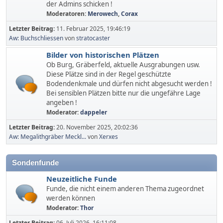
der Admins schicken !
Moderatoren:
Merowech
,
Corax
Letzter Beitrag:
11. Februar 2025, 19:46:19
Aw: Buchschliessen
von
stratocaster
Bilder von historischen Plätzen
Ob Burg, Gräberfeld, aktuelle Ausgrabungen usw.
Diese Plätze sind in der Regel geschützte
Bodendenkmale und dürfen nicht abgesucht werden !
Bei sensiblen Plätzen bitte nur die ungefähre Lage
angeben !
Moderator:
dappeler
Letzter Beitrag:
20. November 2025, 20:02:36
Aw: Megalithgräber Meckl...
von
Xerxes
Sondenfunde
Neuzeitliche Funde
Funde, die nicht einem anderen Thema zugeordnet
werden können
Moderator:
Thor
Letzter Beitrag:
06. Juli 2026, 16:11:08