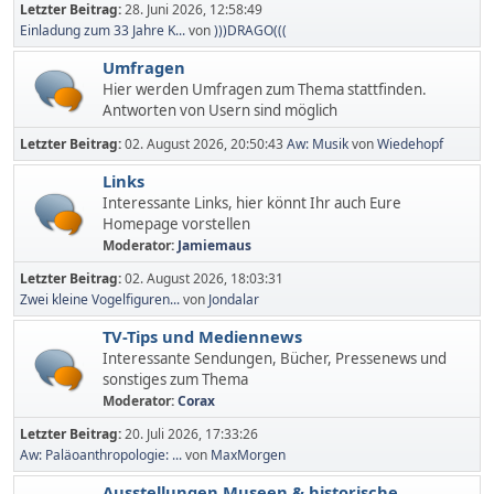
Letzter Beitrag:
28. Juni 2026, 12:58:49
Einladung zum 33 Jahre K...
von
)))DRAGO(((
Umfragen
Hier werden Umfragen zum Thema stattfinden.
Antworten von Usern sind möglich
Letzter Beitrag:
02. August 2026, 20:50:43
Aw: Musik
von
Wiedehopf
Links
Interessante Links, hier könnt Ihr auch Eure
Homepage vorstellen
Moderator:
Jamiemaus
Letzter Beitrag:
02. August 2026, 18:03:31
Zwei kleine Vogelfiguren...
von
Jondalar
TV-Tips und Mediennews
Interessante Sendungen, Bücher, Pressenews und
sonstiges zum Thema
Moderator:
Corax
Letzter Beitrag:
20. Juli 2026, 17:33:26
Aw: Paläoanthropologie: ...
von
MaxMorgen
Ausstellungen,Museen & historische