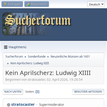
Einloggen
Registrieren
Hauptmenü
Sucherforum
Sondenfunde
Neuzeitliche Münzen ab 1601
►
►
Kein Aprilscherz: Ludwig XIIII
►
Kein Aprilscherz: Ludwig XIIII
Begonnen von stratocaster, 02. April 2026, 19:28:54
Seiten
1
NACH UNTEN
BENUTZER-AKTIONEN
stratocaster
Supermoderator