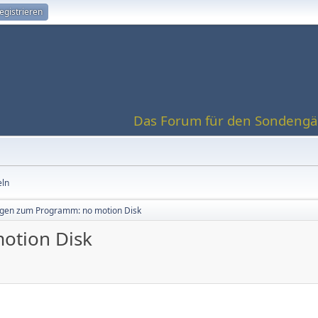
egistrieren
Das Forum für den Sondengän
eln
gen zum Programm: no motion Disk
otion Disk