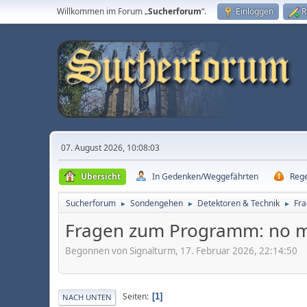
Willkommen im Forum „
Sucherforum
“.
Einloggen
R
07. August 2026, 10:08:03
Übersicht
In Gedenken/Weggefährten
Reg
Sucherforum
Sondengehen
Detektoren & Technik
Fra
►
►
►
Fragen zum Programm: no m
Begonnen von Signalturm, 17. Februar 2026, 22:14:50
Seiten
1
NACH UNTEN