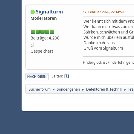
Signalturm
17. Februar 2026, 22:14:50
Moderatoren
Wer kennt sich mit dem Pro
Wer kann mir etwas zum si
Stärken, schwächen und G
Würde mich über ein ausfüh
Beiträge: 4.298
Danke im Voraus
Gruß vom Signalturm
Gespeichert
Finderglück ist Finderlohn gen
Seiten
1
NACH OBEN
Sucherforum
Sondengehen
Detektoren & Technik
Fra
►
►
►