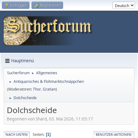
Einloggen
Registrieren
Hauptmenü
Sucherforum
Allgemeines
►
Antiquarisches & Flohmarktschnäppchen
►
(Moderatoren:
Thor
,
Gratian
)
Dolchscheide
►
Dolchscheide
Begonnen von Shard, 03. Mai 2026, 11:05:17
Seiten
1
NACH UNTEN
BENUTZER-AKTIONEN