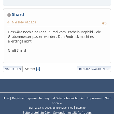
Shard
04. Mai 2026, 07:28:08
#6
Das wäre noch eine Idee. Zumal vom Erscheinungsbild viele
Grabenmesser passen würden. Den Eindruck macht es
allerdings nicht.
Gruß Shard
Seiten
1
NACH OBEN
BENUTZER-AKTIONEN
|
|
|
Hilfe
Registrierungsvereinbarung und Datenschutzrichtlinie
Impressum
Nach
oben ▲
,
|
SMF 2.1.7 © 2026
Simple Machines
Sitemap
Seite erstellt in 0.044 Sekunden mit 28 Abfragen.