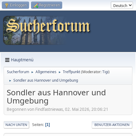
Einloggen
Registrieren
Hauptmenü
Sucherforum
Allgemeines
Treffpunkt
(Moderator:
Tigi
)
►
►
Sondler aus Hannover und Umgebung
►
Sondler aus Hannover und
Umgebung
Begonnen von Findfastniewas, 02. Mai 2026, 20:06:21
Seiten
1
NACH UNTEN
BENUTZER-AKTIONEN