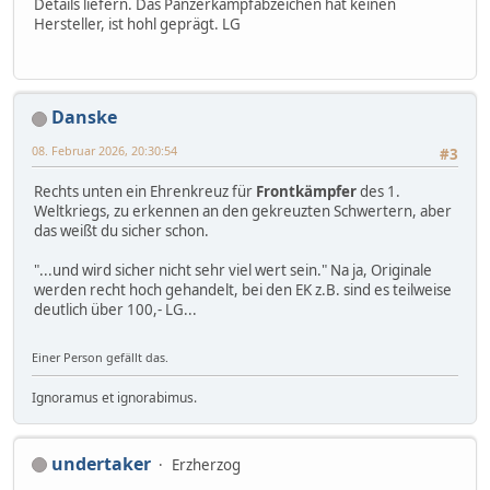
Details liefern. Das Panzerkampfabzeichen hat keinen
Hersteller, ist hohl geprägt. LG
Danske
08. Februar 2026, 20:30:54
#3
Rechts unten ein Ehrenkreuz für
Frontkämpfer
des 1.
Weltkriegs, zu erkennen an den gekreuzten Schwertern, aber
das weißt du sicher schon.
"...und wird sicher nicht sehr viel wert sein." Na ja, Originale
werden recht hoch gehandelt, bei den EK z.B. sind es teilweise
deutlich über 100,- LG...
Einer Person gefällt das.
Ignoramus et ignorabimus.
undertaker
Erzherzog