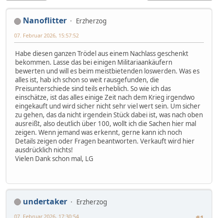
Nanoflitter
Erzherzog
07. Februar 2026, 15:57:52
Habe diesen ganzen Trödel aus einem Nachlass geschenkt
bekommen. Lasse das bei einigen Militariaankäufern
bewerten und will es beim meistbietenden loswerden. Was es
alles ist, hab ich schon so weit rausgefunden, die
Preisunterschiede sind teils erheblich. So wie ich das
einschätze, ist das alles einige Zeit nach dem Krieg irgendwo
eingekauft und wird sicher nicht sehr viel wert sein. Um sicher
zu gehen, das da nicht irgendein Stück dabei ist, was nach oben
ausreißt, also deutlich über 100, wollt ich die Sachen hier mal
zeigen. Wenn jemand was erkennt, gerne kann ich noch
Details zeigen oder Fragen beantworten. Verkauft wird hier
ausdrücklich nichts!
Vielen Dank schon mal, LG
undertaker
Erzherzog
07. Februar 2026, 17:30:54
#1