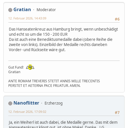
Gratian
Moderator
12. Februar 2026, 14:43:09
#6
Das Hanseatenkreuz aus Hamburg bringt, wenn unbeschädigt
und echt so um die 150 - 200 EUR
Da ist auch eine Benediktusmedaille dabei (obere Reihe die
zweite von links). Einzelbild der Medaille rechts daneben
Vorder- und Rückseite wäre gut.
Gut Fund!
Gratian
ANTE ROMAM TREVERIS STETIT ANNIS MILLE TRECENTIS
PERSTET ET AETERNA PACE FRUATUR. AMEN.
Nanoflitter
Erzherzog
12. Februar 2026, 17:09:02
#7
Ja, ein Weiherl ist auch dabei, die Medaille gerne. Das mit dem
Hanseatenkreuz klingt gut, ist ohne Makel. Danke.. LG