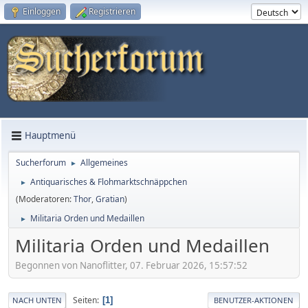
Einloggen
Registrieren
Hauptmenü
Sucherforum
Allgemeines
►
Antiquarisches & Flohmarktschnäppchen
►
(Moderatoren:
Thor
,
Gratian
)
Militaria Orden und Medaillen
►
Militaria Orden und Medaillen
Begonnen von Nanoflitter, 07. Februar 2026, 15:57:52
Seiten
1
NACH UNTEN
BENUTZER-AKTIONEN