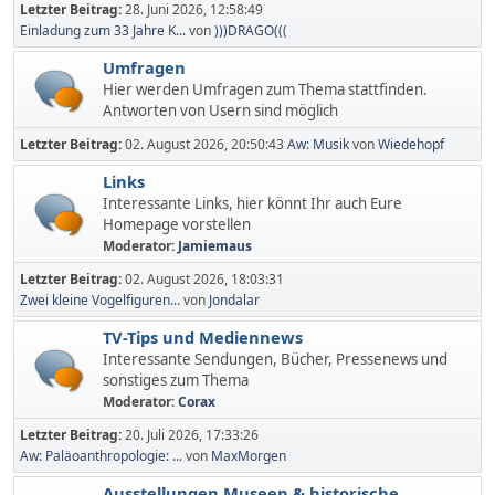
Letzter Beitrag:
28. Juni 2026, 12:58:49
Einladung zum 33 Jahre K...
von
)))DRAGO(((
Umfragen
Hier werden Umfragen zum Thema stattfinden.
Antworten von Usern sind möglich
Letzter Beitrag:
02. August 2026, 20:50:43
Aw: Musik
von
Wiedehopf
Links
Interessante Links, hier könnt Ihr auch Eure
Homepage vorstellen
Moderator:
Jamiemaus
Letzter Beitrag:
02. August 2026, 18:03:31
Zwei kleine Vogelfiguren...
von
Jondalar
TV-Tips und Mediennews
Interessante Sendungen, Bücher, Pressenews und
sonstiges zum Thema
Moderator:
Corax
Letzter Beitrag:
20. Juli 2026, 17:33:26
Aw: Paläoanthropologie: ...
von
MaxMorgen
Ausstellungen,Museen & historische