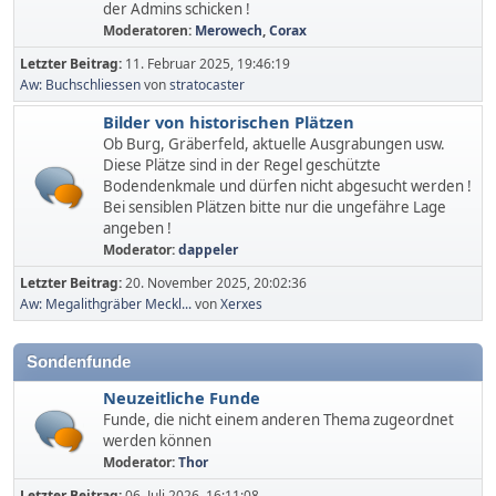
der Admins schicken !
Moderatoren:
Merowech
,
Corax
Letzter Beitrag:
11. Februar 2025, 19:46:19
Aw: Buchschliessen
von
stratocaster
Bilder von historischen Plätzen
Ob Burg, Gräberfeld, aktuelle Ausgrabungen usw.
Diese Plätze sind in der Regel geschützte
Bodendenkmale und dürfen nicht abgesucht werden !
Bei sensiblen Plätzen bitte nur die ungefähre Lage
angeben !
Moderator:
dappeler
Letzter Beitrag:
20. November 2025, 20:02:36
Aw: Megalithgräber Meckl...
von
Xerxes
Sondenfunde
Neuzeitliche Funde
Funde, die nicht einem anderen Thema zugeordnet
werden können
Moderator:
Thor
Letzter Beitrag:
06. Juli 2026, 16:11:08