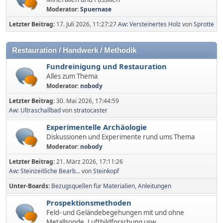
Moderator:
Spuernase
Letzter Beitrag:
17. Juli 2026, 11:27:27
Aw: Versteinertes Holz
von
Sprotte
Restauration / Handwerk / Methodik
Fundreinigung und Restauration
Alles zum Thema
Moderator:
nobody
Letzter Beitrag:
30. Mai 2026, 17:44:59
Aw: Ultraschallbad
von
stratocaster
Experimentelle Archäologie
Diskussionen und Experimente rund ums Thema
Moderator:
nobody
Letzter Beitrag:
21. März 2026, 17:11:26
Aw: Steinzeitliche Bearb...
von
Steinkopf
Unter-Boards
Bezugsquellen für Materialien
Anleitungen
Prospektionsmethoden
Feld- und Geländebegehungen mit und ohne
Metallsonde, Luftbildforschung usw.