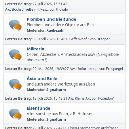
Letzter Beitrag:
27. Juli 2026, 15:51:42
Aw: Buchschließe mit Res...
von
thovalo
Plomben und Bleifunde
Plomben und andere Objekte aus Blei
Moderator:
Ruebezahl
Letzter Beitrag:
08. April 2026, 13:46:02
Affenkopf ?
von
Dragoer
Militaria
Orden, Abzeichen, Anstecknadeln usw. (NS-Symbole
abdecken !)
Letzter Beitrag:
29. Mai 2026, 19:39:27
Aw: Uniformknopf
von
Erdspiegel
Äxte und Beile
und auch andere Werkzeuge aus Eisen
Moderator:
Signalturm
Letzter Beitrag:
18. Juli 2026, 15:43:31
Aw: Kleine Axt
von
Poseidon1
Eisenfunde
Alles sonstige aus Eisen, z.B. Hufeisen
Moderator:
Signalturm
Letzter Beitrag:
29. Juli 2026, 22:42:00
Eisen-Fragment
von
archfraser