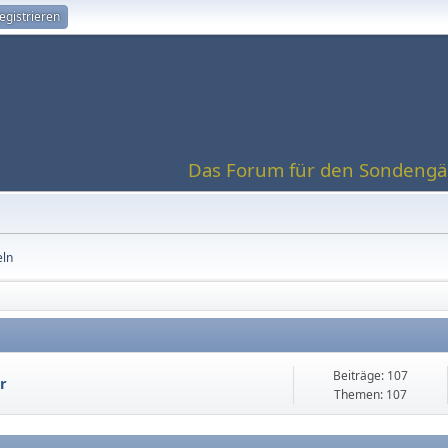
egistrieren
Das Forum für den Sondengän
eln
Beiträge: 107
r
Themen: 107