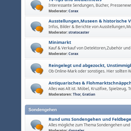
Interessante Sendungen, Bücher, Pressenew
Moderator:
Corax
Ausstellungen,Museen & historische 
Infos, Bilder & Berichte von Ausstellungen,M
Moderator:
stratocaster
Minimarkt
Kauf & Verkauf von Detektoren,Zubehör und
Moderator:
Corax
Reingelegt und abgezockt, Unstimmigk
Ob Online-Mark oder sonstiges. Hier sollten
Antiquarisches & Flohmarktschnäppc
Alles was Alt ist. Möbel, Kruzifixe, Spielzeug,
Moderatoren:
Thor
,
Gratian
Sondengehen
Rund ums Sondengehen und Feldbeg
Alles mögliche zum Thema Sondengehen und
Moderator:
dappeler