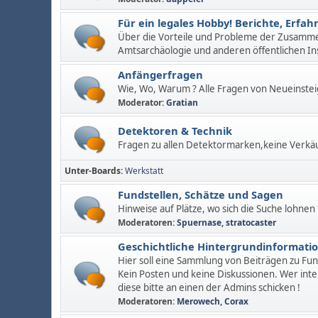
Für ein legales Hobby! Berichte, Erf
Über die Vorteile und Probleme der Zusamm
Amtsarchäologie und anderen öffentlichen In
Anfängerfragen
Wie, Wo, Warum ? Alle Fragen von Neueinstei
Moderator:
Gratian
Detektoren & Technik
Fragen zu allen Detektormarken,keine Verkä
Unter-Boards
Werkstatt
Fundstellen, Schätze und Sagen
Hinweise auf Plätze, wo sich die Suche lohnen
Moderatoren:
Spuernase
,
stratocaster
Geschichtliche Hintergrundinformati
Hier soll eine Sammlung von Beiträgen zu Fu
Kein Posten und keine Diskussionen. Wer inte
diese bitte an einen der Admins schicken !
Moderatoren:
Merowech
,
Corax