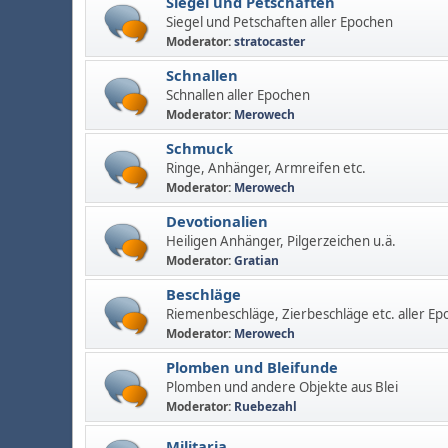
Siegel und Petschaften
Siegel und Petschaften aller Epochen
Moderator:
stratocaster
Schnallen
Schnallen aller Epochen
Moderator:
Merowech
Schmuck
Ringe, Anhänger, Armreifen etc.
Moderator:
Merowech
Devotionalien
Heiligen Anhänger, Pilgerzeichen u.ä.
Moderator:
Gratian
Beschläge
Riemenbeschläge, Zierbeschläge etc. aller Ep
Moderator:
Merowech
Plomben und Bleifunde
Plomben und andere Objekte aus Blei
Moderator:
Ruebezahl
Militaria