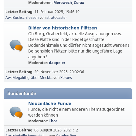
Moderatoren:
Merowech
,
Corax
Letzter Beitrag:
11. Februar 2025, 19:46:19
Aw: Buchschliessen
von
stratocaster
Bilder von historischen Plätzen
Ob Burg, Gräberfeld, aktuelle Ausgrabungen usw.
Diese Plätze sind in der Regel geschützte
Bodendenkmale und dürfen nicht abgesucht werden !
Bei sensiblen Plätzen bitte nur die ungefähre Lage
angeben !
Moderator:
dappeler
Letzter Beitrag:
20. November 2025, 20:02:36
Aw: Megalithgräber Meckl...
von
Xerxes
Sondenfunde
Neuzeitliche Funde
Funde, die nicht einem anderen Thema zugeordnet
werden können
Moderator:
Thor
Letzter Beitrag:
06. August 2026, 20:21:12
Aw: Medaille Jugendstil ...
von
Carolus Rex