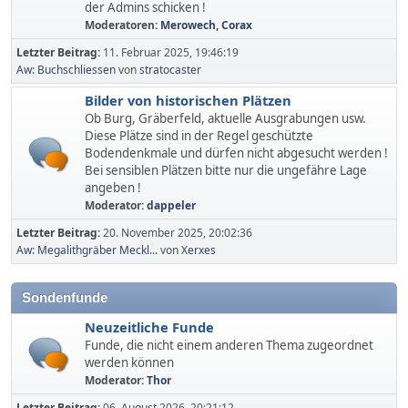
der Admins schicken !
Moderatoren:
Merowech
,
Corax
Letzter Beitrag:
11. Februar 2025, 19:46:19
Aw: Buchschliessen
von
stratocaster
Bilder von historischen Plätzen
Ob Burg, Gräberfeld, aktuelle Ausgrabungen usw.
Diese Plätze sind in der Regel geschützte
Bodendenkmale und dürfen nicht abgesucht werden !
Bei sensiblen Plätzen bitte nur die ungefähre Lage
angeben !
Moderator:
dappeler
Letzter Beitrag:
20. November 2025, 20:02:36
Aw: Megalithgräber Meckl...
von
Xerxes
Sondenfunde
Neuzeitliche Funde
Funde, die nicht einem anderen Thema zugeordnet
werden können
Moderator:
Thor
Letzter Beitrag:
06. August 2026, 20:21:12