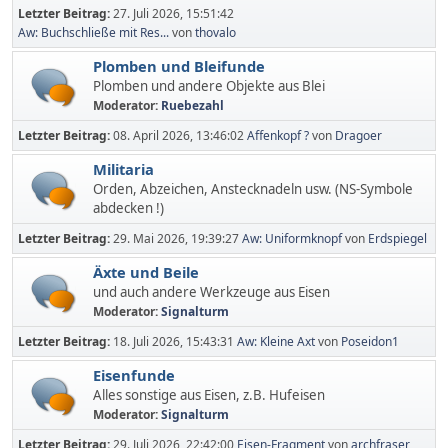
Letzter Beitrag:
27. Juli 2026, 15:51:42
Aw: Buchschließe mit Res...
von
thovalo
Plomben und Bleifunde
Plomben und andere Objekte aus Blei
Moderator:
Ruebezahl
Letzter Beitrag:
08. April 2026, 13:46:02
Affenkopf ?
von
Dragoer
Militaria
Orden, Abzeichen, Anstecknadeln usw. (NS-Symbole
abdecken !)
Letzter Beitrag:
29. Mai 2026, 19:39:27
Aw: Uniformknopf
von
Erdspiegel
Äxte und Beile
und auch andere Werkzeuge aus Eisen
Moderator:
Signalturm
Letzter Beitrag:
18. Juli 2026, 15:43:31
Aw: Kleine Axt
von
Poseidon1
Eisenfunde
Alles sonstige aus Eisen, z.B. Hufeisen
Moderator:
Signalturm
Letzter Beitrag:
29. Juli 2026, 22:42:00
Eisen-Fragment
von
archfraser