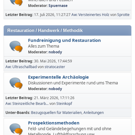
Moderator:
Spuernase
Letzter Beitrag:
17. Juli 2026, 11:27:27
Aw: Versteinertes Holz
von
Sprotte
Restauration / Handwerk / Methodik
Fundreinigung und Restauration
Alles zum Thema
Moderator:
nobody
Letzter Beitrag:
30. Mai 2026, 17:44:59
Aw: Ultraschallbad
von
stratocaster
Experimentelle Archäologie
Diskussionen und Experimente rund ums Thema
Moderator:
nobody
Letzter Beitrag:
21. März 2026, 17:11:26
Aw: Steinzeitliche Bearb...
von
Steinkopf
Unter-Boards
Bezugsquellen für Materialien
Anleitungen
Prospektionsmethoden
Feld- und Geländebegehungen mit und ohne
Metallsonde, Luftbildforschung usw.