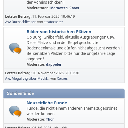
der Admins schicken !
Moderatoren:
Merowech
,
Corax
Letzter Beitrag:
11. Februar 2025, 19:46:19
Aw: Buchschliessen
von
stratocaster
Bilder von historischen Plätzen
Ob Burg, Gräberfeld, aktuelle Ausgrabungen usw.
Diese Plätze sind in der Regel geschützte
Bodendenkmale und dürfen nicht abgesucht werden !
Bei sensiblen Plätzen bitte nur die ungefähre Lage
angeben !
Moderator:
dappeler
Letzter Beitrag:
20. November 2025, 20:02:36
Aw: Megalithgräber Meckl...
von
Xerxes
Sondenfunde
Neuzeitliche Funde
Funde, die nicht einem anderen Thema zugeordnet
werden können
Moderator:
Thor
Letzter Beitrag:
06. Juli 2026, 16:11:08