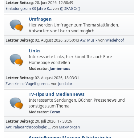
Letzter Beitrag:
28. Juni 2026, 12:58:49
Einladung zum 33 Jahre K...
von
)))DRAGO(((
Umfragen
Hier werden Umfragen zum Thema stattfinden.
Antworten von Usern sind möglich
Letzter Beitrag:
02. August 2026, 20:50:43
Aw: Musik
von
Wiedehopf
Links
Interessante Links, hier könnt Ihr auch Eure
Homepage vorstellen
Moderator:
Jamiemaus
Letzter Beitrag:
02. August 2026, 18:03:31
Zwei kleine Vogelfiguren...
von
Jondalar
TV-Tips und Mediennews
Interessante Sendungen, Bücher, Pressenews und
sonstiges zum Thema
Moderator:
Corax
Letzter Beitrag:
20. Juli 2026, 17:33:26
Aw: Paläoanthropologie: ...
von
MaxMorgen
Ausstellungen,Museen & historische