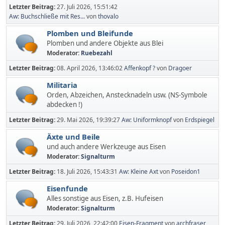
Letzter Beitrag:
27. Juli 2026, 15:51:42
Aw: Buchschließe mit Res...
von
thovalo
Plomben und Bleifunde
Plomben und andere Objekte aus Blei
Moderator:
Ruebezahl
Letzter Beitrag:
08. April 2026, 13:46:02
Affenkopf ?
von
Dragoer
Militaria
Orden, Abzeichen, Anstecknadeln usw. (NS-Symbole
abdecken !)
Letzter Beitrag:
29. Mai 2026, 19:39:27
Aw: Uniformknopf
von
Erdspiegel
Äxte und Beile
und auch andere Werkzeuge aus Eisen
Moderator:
Signalturm
Letzter Beitrag:
18. Juli 2026, 15:43:31
Aw: Kleine Axt
von
Poseidon1
Eisenfunde
Alles sonstige aus Eisen, z.B. Hufeisen
Moderator:
Signalturm
Letzter Beitrag:
29. Juli 2026, 22:42:00
Eisen-Fragment
von
archfraser