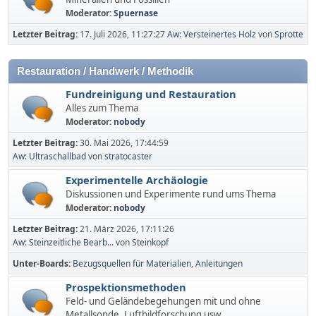
Moderator:
Spuernase
Letzter Beitrag:
17. Juli 2026, 11:27:27
Aw: Versteinertes Holz
von
Sprotte
Restauration / Handwerk / Methodik
Fundreinigung und Restauration
Alles zum Thema
Moderator:
nobody
Letzter Beitrag:
30. Mai 2026, 17:44:59
Aw: Ultraschallbad
von
stratocaster
Experimentelle Archäologie
Diskussionen und Experimente rund ums Thema
Moderator:
nobody
Letzter Beitrag:
21. März 2026, 17:11:26
Aw: Steinzeitliche Bearb...
von
Steinkopf
Unter-Boards
Bezugsquellen für Materialien
Anleitungen
Prospektionsmethoden
Feld- und Geländebegehungen mit und ohne
Metallsonde, Luftbildforschung usw.