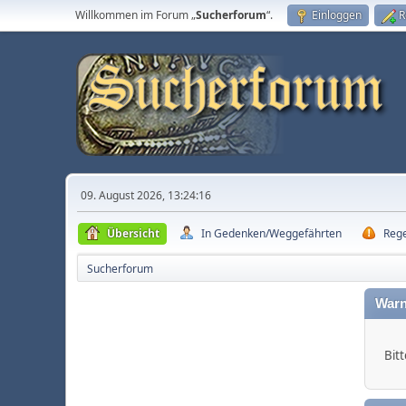
Willkommen im Forum „
Sucherforum
“.
Einloggen
R
09. August 2026, 13:24:16
Übersicht
In Gedenken/Weggefährten
Reg
Sucherforum
Warn
Bitt