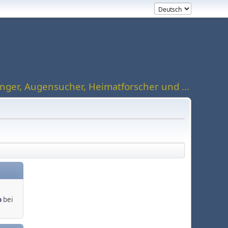
ger, Augensucher, Heimatforscher und ...
o
bei